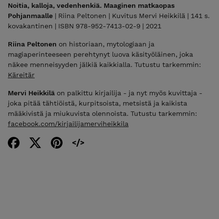
Noitia, kalloja, vedenhenkiä. Maaginen matkaopas
Pohjanmaalle
| Riina Peltonen | Kuvitus Mervi Heikkilä | 141 s.
kovakantinen | ISBN 978-952-7413-02-9 | 2021
Riina Peltonen
on historiaan, mytologiaan ja
magiaperinteeseen perehtynyt luova käsityöläinen, joka
näkee menneisyyden jälkiä kaikkialla. Tutustu tarkemmin:
Käreitär
Mervi Heikkilä
on palkittu kirjailija - ja nyt myös kuvittaja -
joka pitää tähtiöistä, kurpitsoista, metsistä ja kaikista
määkivistä ja miukuvista olennoista. Tutustu tarkemmin:
facebook.com/kirjailijamerviheikkila