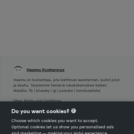
Haamu Kustannus
Haamu on kustantaja, jota kiehtovat aavetarinat, oudot jutut
ja kauhu. Tarjoamme hämäriä lukukokemuksia kaiken
ikäisille. fb | bluesky | ig | youtube | toimitusehdot
Shop Terms and Conditions
Shop privacy policy
Do you want cookies? 🍪
Cancellation policy
Choose which cookies you want to accept.
CANCEL ORDER
Optional cookies let us show you personalised ads
and marketing — making your Holvi experience