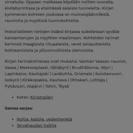
virvatulia. Oppaan matkassa käydään noitien vuorella,
kivilabyrintissa ja etsimässä salaisia tunneleita. Kirjan
kymmenen kohteen joukossa on muinaisjäännöksiä,
raunioita ja myyttisiä luontokohteita.
Historiallisten tietojen lisäksi kirjassa sukelletaan syvälle
kansantarujen ja myyttien maailmaan. Kohteiden tarinat
kertovat maagisista rituaaleista, veret seisauttavista
kohtaamisista ja yliluonnollisista olennoista.
Kirjan tarinakohteissa ovat mukana: Vanhan Vaasan rauniot,
Vaasa | Mestoosplassi, Vähäkyrö | Brudhällorna, Vöyri |
Lapinkaivo, Kauhajoki | Leväluhta, Orismala | Kuivilanvuori,
Isokyrö | Kirkkopakka, Kauhava | Ohtakari, Lohtaja |
Pyhävuori, Alajärvi | Tohni, Töysä
Katso:
Kirjatraileri
Samaa sarjaa:
Noitia, kalloja, vedenhenkiä
Tervahaudan haltija