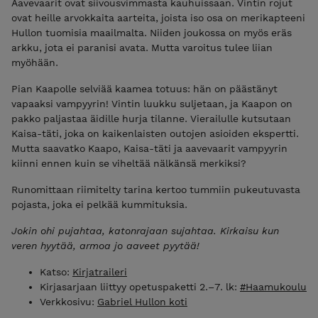
Aavevaarit ovat siivousvimmasta kauhuissaan. Vintin rojut
ovat heille arvokkaita aarteita, joista iso osa on merikapteeni
Hullon tuomisia maailmalta. Niiden joukossa on myös eräs
arkku, jota ei paranisi avata. Mutta varoitus tulee liian
myöhään.
Pian Kaapolle selviää kaamea totuus: hän on päästänyt
vapaaksi vampyyrin! Vintin luukku suljetaan, ja Kaapon on
pakko paljastaa äidille hurja tilanne. Vierailulle kutsutaan
Kaisa-täti, joka on kaikenlaisten outojen asioiden ekspertti.
Mutta saavatko Kaapo, Kaisa-täti ja aavevaarit vampyyrin
kiinni ennen kuin se viheltää nälkänsä merkiksi?
Runomittaan riimitelty tarina kertoo tummiin pukeutuvasta
pojasta, joka ei pelkää kummituksia.
Jokin ohi pujahtaa, katonrajaan sujahtaa. Kirkaisu kun
veren hyytää, armoa jo aaveet pyytää!
Katso:
Kirjatraileri
Kirjasarjaan liittyy opetuspaketti 2.–7. lk:
#Haamukoulu
Verkkosivu:
Gabriel Hullon koti