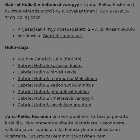
Gabriel Hullo & viheltelevä vampyyri
| Juha-Pekka Koskinen |
Kuvitus Miranda Mord | 42 s. kovakantinen | ISBN 978-952-
7100-80-6 | 2020
Kirjasarjaan liittyy opetuspaketti 2.–7. lk:
#Haamukoulu
Verkkosivu:
Gabriel Hullon koti
Hullo-sarja:
Kauhea Gabriel Hullo (Karisto)
Gabriel Hullo & keskiyön kestit
Gabriel Hullo & hirveä Hekla
Gabriel Hullo & merimatka Meksikoon
Gabriel Hullo & kadonnut kummitus
Gabriel Hullo & pihistelevä peikko
Gabriel Hullo & viheltelevä vampyyri
Gabriel Hullo & aavelaivan arvoitus
Juha-Pekka Koskinen
on monipuolinen, taitava ja palkittu
kirjailija, joka ammentaa aiheita historiasta, uskonnosta,
vallasta ja vieraudesta, eikä kaihda yliluonnollisiakaan
vivahteita. Tutustu tarkemmin:
jpkoskinen.com