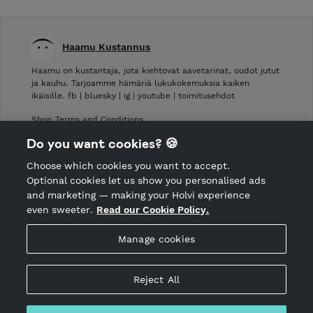
Haamu Kustannus
Haamu on kustantaja, jota kiehtovat aavetarinat, oudot jutut
ja kauhu. Tarjoamme hämäriä lukukokemuksia kaiken
ikäisille. fb | bluesky | ig | youtube | toimitusehdot
Shop Terms and Conditions
Shop privacy policy
Do you want cookies? 🍪
Cancellation policy
Choose which cookies you want to accept.
CANCEL ORDER
Optional cookies let us show you personalised ads
and marketing — making your Holvi experience
even sweeter.
Read our Cookie Policy.
Hosted by Holvi
Manage cookies
Holvi Payment Services Ltd is regulated by the Financial
Supervisory Authority of Finland as an Authorised Payment
Institution with license to operate in the European Economic
Reject All
Area.
© 2026 Holvi Payment Services Ltd.