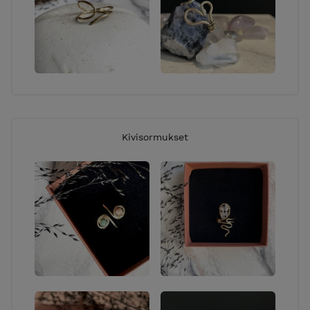
nyt-> OTA YHTEYTTÄ!
VERKKOKAUPAN TOIMITUKSET:
TOIMITUSMAKSU: 7,90 € lisätään loppusummaan
kassalla ELLEI tuotekuvauksessa mainita, että
toimitusmaksu sisältyy tuotteen hintaan. Käytän
toimituksessa pääasiassa noutopisteeltä
noudettavaa POSTI-pakettia, harvoissa tapauksissa
Kivisormukset
tuote voidaan toimittaa ”kirjepakettina”
postilaatikkoon. Jos haluat noutaa ostoksesi
maksutta, olethan yhteydessä minuun ennen
tilaamista. Tarkemmat tilaamisehdot löytyvät
”Toimitusehdot” -linkistä sivun yläosiossa. Käsittelen
tilaukset päivittäin joten tilaukset lähtevät matkaan
pikimmiten jopa samana päivänä tai viimeistään
kahden vuorokauden sisällä (ellei kyse ole erikseen
valmistettavasta tuotteesta). Jos sinulla on kiire
saada tilauksesi perille, kysythän toimituksen
arvioitua kestoa minulta sähköpostitse tai