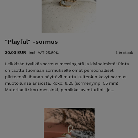
"Playful" -sormus
30.00 EUR
Incl. VAT 25.50%
1 in stock
Leikkisän tyylikäs sormus messingistä ja kivihelmistä! Pinta
on taottu tuomaan sormukselle omat persoonalliset
piirteensä. Ihanan näyttävä mutta kuitenkin kevyt sormus
muotoilunsa ansiosta. Koko: 6,25 (sormenymp. 55 mm)
Materiaalit: korumessinki, persikka-aventuriini- ja
lotusjaspis-kivihelmet Sormus tulee kauniissa korurasiassa,
pehmusteen alla on pieni kiillotustyyny jolla voit kiillottaa
tummentumia pois. Materiaalitietoa: korumessinki (85%
kupari, 15% sinkki) on hyvin allergiasiedetty koska ei sisällä
mitään muita kuin ko. metalleja. Messinki saattaa hennosti
värjätä ihoa olosuhteista riippuen (hikoilu, voiteet tms) mikä
on sen sisältämän kuparin oksidoitumisesta aiheutuva