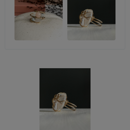
puhelimitse.
SIJAINTI:
Työpisteeni sijaitsee Jyväskylässä Keljonkankaalla,
olet tervetullut asioimaan myös täällä. Ota yhteyttä
niin sovitaan hyvä ajankohta!
KIVIJALKAKAUPAT: Koska työni ovat pääasiassa
uniikkeja kappaleita, verkkokauppani voi ajoittain olla
hieman tyhjillään mutta tässäpä lista paikoista, joista
tällä hetkellä löydät lisää töitäni:
POPPER DESIGN, Jyväskylä
LOV!T -KÄSITYÖPUOTI, Helsinki
(+verkkokauppa)
PALVELUNI:
TYÖPAJAT