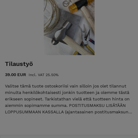
puhelimitse.
SIJAINTI:
Työpisteeni sijaitsee Jyväskylässä Keljonkankaalla,
olet tervetullut asioimaan myös täällä. Ota yhteyttä
niin sovitaan hyvä ajankohta!
KIVIJALKAKAUPAT: Koska työni ovat pääasiassa
Tilaustyö
uniikkeja kappaleita, verkkokauppani voi ajoittain olla
hieman tyhjillään mutta tässäpä lista paikoista, joista
39.00 EUR
Incl. VAT 25.50%
tällä hetkellä löydät lisää töitäni:
Valitse tämä tuote ostoskoriisi vain silloin jos olet tilannut
minulta henkilökohtaisesti jonkin tuotteen ja olemme tästä
POPPER DESIGN, Jyväskylä
erikseen sopineet. Tarkistathan vielä että tuotteen hinta on
LOV!T -KÄSITYÖPUOTI, Helsinki
aiemmin sopimamme summa. POSTITUSMAKSU LISÄTÄÄN
(+verkkokauppa)
LOPPUSUMMAAN KASSALLA (ajantasainen postitusmaksun
hinta etusivulla).
PALVELUNI:
TYÖPAJAT