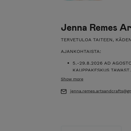
Jenna Remes Ar
TERVETULOA TAITEEN, KÄDE
AJANKOHTAISTA:
5.-29.8.2026 AD AGOSTO -
KAUPPAKESKUS TAWAST, JY
oheistuotteita) TERVETU
Show more
8.-9.8.2026 TAIDESAARI 
jenna.remes.artsandcrafts@g
10-16 / Tikkutehtaantie 
tuotteideni kanssa)
19.9.2026 klo 10-16 MY
Kauppakeskus Minna, Ku