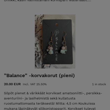
Uniikki, käsin valmistamani korvispari! Materiaalit:
Ruusukvartsi, amatsoniitti, akaatti, messinki, kullattu RST
(koukut), mukana silikonistopparit Koko: mitta koukun
kanssa 9,5 cm, rengasosan leveys n. 5 cm Paino: n. 10 g /kpl
Korvakorut tulevat kauniissa korurasiassa ja mukana on
myös kiillotustyyny jolla korun messinkiosia voidaan
kiillottaa. POSTITUSMAKSU LISÄTÄÄN LOPPUSUMMAAN
KASSALLA (ajantasainen postitusmaksun hinta etusivulla).
”Balance” -korvakorut (pieni)
20.00 EUR
Incl. VAT 25.50%
1 in stock
Söpöt pienet & värikkäät korvikset amatsoniitti-, persikka-
aventuriini- ja lasihelmistä sekä kullatusta
ruostumattomasta teräksestä! Mitta: 4,5 cm Koukuissa
mukana läpinäkyvät silikonistopparit. Korvikset tulevat