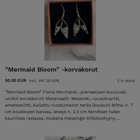
”Mermaid Bloom” -korvakorut
50.00 EUR
Incl. VAT 25.50%
1 in stock
”Mermaid Bloom” Floral Mermaids -piensarjaan kuuluvat,
uniikit korvakorut! Materiaalit: Messinki, ruusukvartsi,
amatsoniitti, kullattu ruostumaton teräs (koukut) Mitta: n. 7
cm koukkujen kanssa, leveys n. 2,5 cm Korvikset tulee
kauniissa rasiassa, mukana messingin kiillotustyyny.
Viimeisessä kuvassa myös kaulakoru joka on ostettavissa
erikseen (tai settihintaan yht. 95€, ota yhteyttä)
POSTITUSMAKSU: lisätään loppusummaan kassalla,