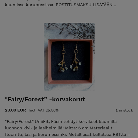
kauniissa korupussissa. POSTITUSMAKSU LISÄTÄÄN
LOPPUSUMMAAN KASSALLA (ajantasainen postitusmaksun
hinta etusivulla).
"Fairy/Forest” -korvakorut
23.00 EUR
Incl. VAT 25.50%
1 in stock
"Fairy/Forest” Uniikit, käsin tehdyt korvikset kauniilla
luonnon kivi- ja lasihelmillä! Mitta: 6 cm Materiaalit:
fluoriitti, lasi ja korumessinki. Metalliosat kullattua RST:tä =