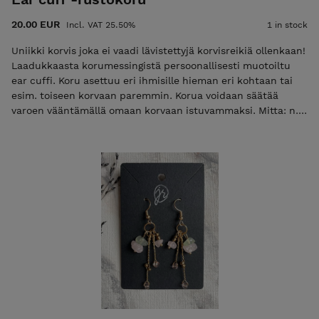
20.00 EUR
Incl. VAT 25.50%
1 in stock
Uniikki korvis joka ei vaadi lävistettyjä korvisreikiä ollenkaan!
Laadukkaasta korumessingistä persoonallisesti muotoiltu
ear cuffi. Koru asettuu eri ihmisille hieman eri kohtaan tai
esim. toiseen korvaan paremmin. Korua voidaan säätää
varoen vääntämällä omaan korvaan istuvammaksi. Mitta: n.
3,5 cm Materiaalit: messinki Koru tulee kauniissa
puuvillapussissa, mukana on myös pieni korunkiillotustyyny.
POSTITUSMAKSU LISÄTÄÄN LOPPUSUMMAAN KASSALLA
(ajantasainen postitusmaksun hinta etusivulla).