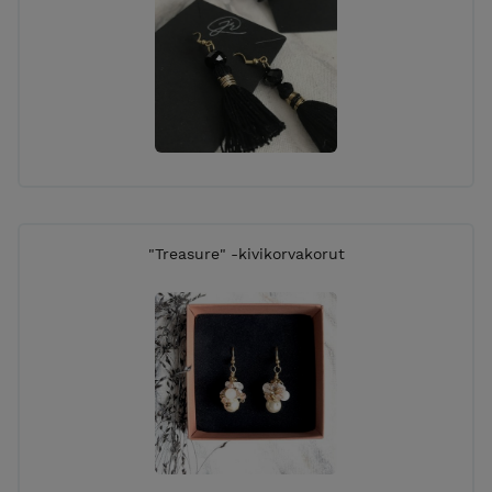
puhelimitse.
SIJAINTI:
Työpisteeni sijaitsee Jyväskylässä Keljonkankaalla,
olet tervetullut asioimaan myös täällä. Ota yhteyttä
niin sovitaan hyvä ajankohta!
KIVIJALKAKAUPAT: Koska työni ovat pääasiassa
uniikkeja kappaleita, verkkokauppani voi ajoittain olla
"Treasure" -kivikorvakorut
hieman tyhjillään mutta tässäpä lista paikoista, joista
tällä hetkellä löydät lisää töitäni:
POPPER DESIGN, Jyväskylä
LOV!T -KÄSITYÖPUOTI, Helsinki
(+verkkokauppa)
PALVELUNI:
TYÖPAJAT