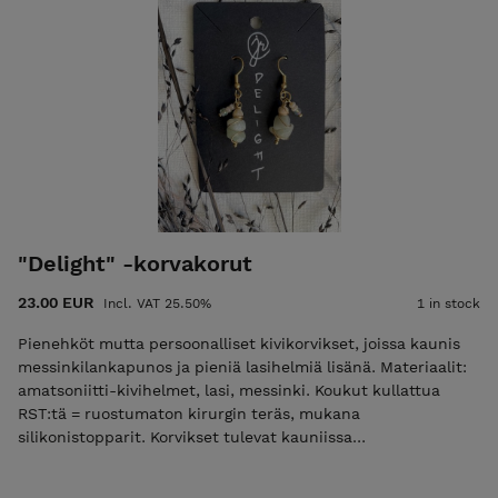
ajantasainen postitusmaksun hinta etusivulla
"Delight" -korvakorut
23.00 EUR
Incl. VAT 25.50%
1 in stock
Pienehköt mutta persoonalliset kivikorvikset, joissa kaunis
messinkilankapunos ja pieniä lasihelmiä lisänä. Materiaalit:
amatsoniitti-kivihelmet, lasi, messinki. Koukut kullattua
RST:tä = ruostumaton kirurgin teräs, mukana
silikonistopparit. Korvikset tulevat kauniissa
puuvillapussissa. Mitta: n. 4 cm POSTITUSMAKSU LISÄTÄÄN
LOPPUSUMMAAN KASSALLA (ajantasainen postitusmaksun