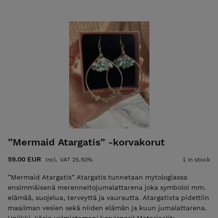
korurasiassa ja mukana tulee silikonistopparit sekä
messingille soveltuva kiillotustyyny. Mitta: n. 10 cm koukun
kanssa, kuuriipus 4 x 2,5 cm Uniikki, käsin valmistettu
korvispari. POSTITUSMAKSU LISÄTÄÄN LOPPUSUMMAAN
KASSALLA (ajantasainen postitusmaksun hinta etusivulla).
”Mermaid Atargatis” -korvakorut
59.00 EUR
Incl. VAT 25.50%
1 in stock
”Mermaid Atargatis” Atargatis tunnetaan mytologiassa
ensimmäisenä merenneitojumalattarena joka symboloi mm.
elämää, suojelua, terveyttä ja vaurautta. Atargatista pidettiin
maailman vesien sekä niiden elämän ja kuun jumalattarena.