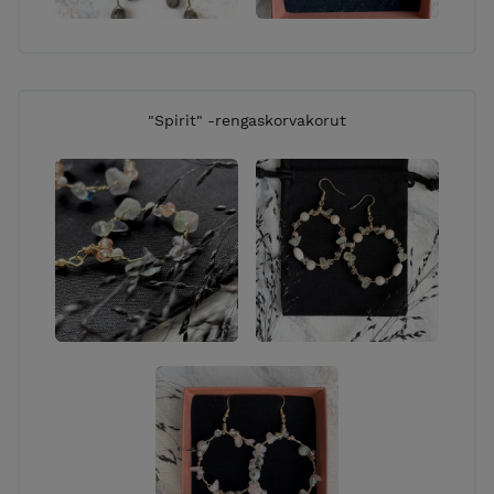
kylmämuotoilutekniikoiden puitteissa).
TILAUSTEOKSET
Sinun toiveidesi pohjalta toteutettu taideteos minun
"Spirit" -rengaskorvakorut
tekniikoitteni puitteissa (ei potretteja tai
fotorealismia). Tekniikkana akvarelli, sekatekniikka
tai akryylimaalaus. Teos voidaan tehdä esim.
paperille tai kankaalle. Mielelläni kuulen kaikenlaisia
toiveita ja hullumpiakin ideoita, katsotaan yhdessä
mihin päädytään! Halutessasi voin toteuttaa
maalauksen myös hyvin intuitiivisesti sinun
energiaasi tai toivomaasi tunnelmaa näkyväksi
maalaten. Ennakkomaksu 1/3 teoksen hinnasta.
Maalaan myös erilaisia taidetekstiileitä esim. t-
paitoja, farkkuja tai vaikka sisustustekstiileitä. Ota
yhteyttä niin suunnitellaan sinulle oma
persoonallinen luomus! Tähän käy erinomaisesti
hyväkuntoiset kirppislöydöt ja toki uudetkin