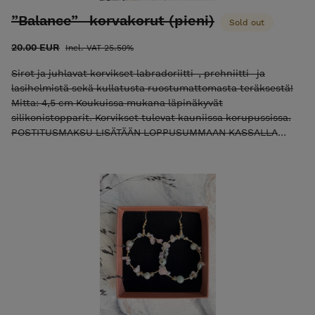
”Balance” -korvakorut (pieni)
Sold out
20.00 EUR
Incl. VAT 25.50%
Sirot ja juhlavat korvikset labradoriitti-, prehniitti- ja
lasihelmistä sekä kullatusta ruostumattomasta teräksestä!
Mitta: 4,5 cm Koukuissa mukana läpinäkyvät
silikonistopparit. Korvikset tulevat kauniissa korupussissa.
POSTITUSMAKSU LISÄTÄÄN LOPPUSUMMAAN KASSALLA
(ajantasainen postitusmaksun hinta etusivulla).