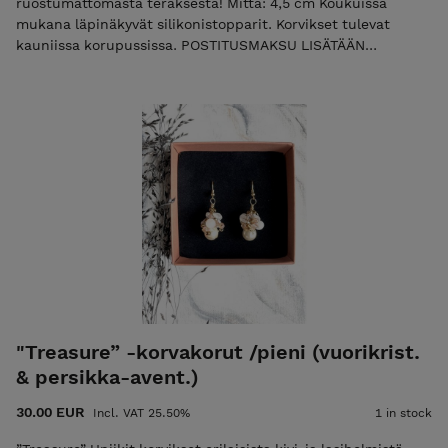
ruostumattomasta teräksestä! Mitta: 4,5 cm Koukuissa
mukana läpinäkyvät silikonistopparit. Korvikset tulevat
kauniissa korupussissa. POSTITUSMAKSU LISÄTÄÄN
LOPPUSUMMAAN KASSALLA (ajantasainen postitusmaksun
hinta etusivulla).
"Treasure” -korvakorut /pieni (vuorikrist.
& persikka-avent.)
30.00 EUR
Incl. VAT 25.50%
1 in stock