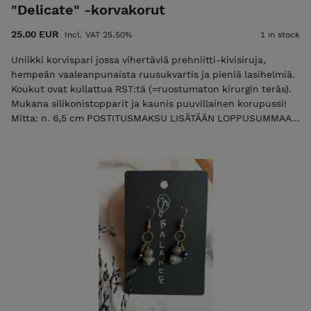
"Delicate" -korvakorut
25.00 EUR
Incl. VAT 25.50%
1 in stock
Uniikki korvispari jossa vihertäviä prehniitti-kivisiruja,
hempeän vaaleanpunaista ruusukvartis ja pieniä lasihelmiä.
Koukut ovat kullattua RST:tä (=ruostumaton kirurgin teräs).
Mukana silikonistopparit ja kaunis puuvillainen korupussi!
Mitta: n. 6,5 cm POSTITUSMAKSU LISÄTÄÄN LOPPUSUMMAAN
KASSALLA (ajantasainen postitusmaksun hinta etusivulla).