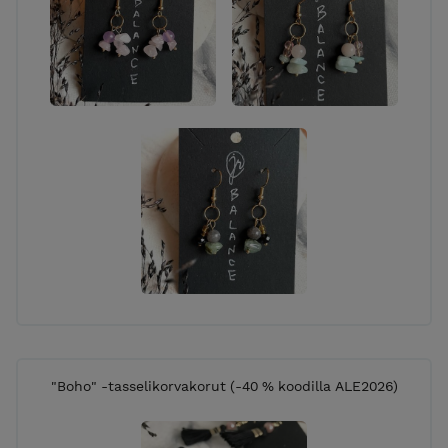
nyt-> OTA YHTEYTTÄ!
VERKKOKAUPAN TOIMITUKSET:
TOIMITUSMAKSU: 7,90 € lisätään loppusummaan
kassalla ELLEI tuotekuvauksessa mainita, että
toimitusmaksu sisältyy tuotteen hintaan. Käytän
toimituksessa pääasiassa noutopisteeltä
noudettavaa POSTI-pakettia, harvoissa tapauksissa
tuote voidaan toimittaa ”kirjepakettina”
postilaatikkoon. Jos haluat noutaa ostoksesi
maksutta, olethan yhteydessä minuun ennen
tilaamista. Tarkemmat tilaamisehdot löytyvät
”Toimitusehdot” -linkistä sivun yläosiossa. Käsittelen
tilaukset päivittäin joten tilaukset lähtevät matkaan
pikimmiten jopa samana päivänä tai viimeistään
kahden vuorokauden sisällä (ellei kyse ole erikseen
"Boho" -tasselikorvakorut (-40 % koodilla ALE2026)
valmistettavasta tuotteesta). Jos sinulla on kiire
saada tilauksesi perille, kysythän toimituksen
arvioitua kestoa minulta sähköpostitse tai