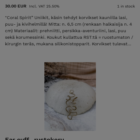
30.00 EUR
Incl. VAT 25.50%
1 in stock
"Coral Spirit” Uniikit, käsin tehdyt korvikset kauniilla lasi,
puu- ja kivihelmillä! Mitta: n. 6,5 cm (renkaan halkaisija n. 4
cm) Materiaalit: prehniitti, persikka-aventuriini, lasi, puu
sekä korumessinki. Koukut kullattua RST:tä = ruostumaton /
kirurgin teräs, mukana silikonistopparit. Korvikset tulevat
kauniissa korupussissa. POSTITUSMAKSU LISÄTÄÄN
LOPPUSUMMAAN KASSALLA (ajantasainen postitusmaksun
hinta etusivulla).
Ear cuff -rustokoru