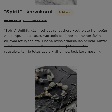
"Spirit” -korvakorut
Sold out
30.00 EUR
Incl. VAT 25.50%
"Spirit” Uniikit, käsin tehdyt rengaskorvikset joissa hempeän
vaaleanpunaisia ruusukvartseja sekä harmaanvihertävän
kirjavaa lotusjaspista. Lisänä myös erilaisia lasihelmiä. Mitta:
n. 6,5 cm (renkaan halkaisija n. 4 cm) Materiaalit:
ruusukvartsi- ja lotusjaspis kivihelmet, lasi, korumessinki.
Koukut kullattua RST:tä = ruostumaton / kirurgin teräs,
mukana silikonistopparit. Korvikset tulevat kauniissa
korurasiassa. POSTITUSMAKSU LISÄTÄÄN LOPPUSUMMAAN
KASSALLA (ajantasainen postitusmaksun hinta etusivulla).