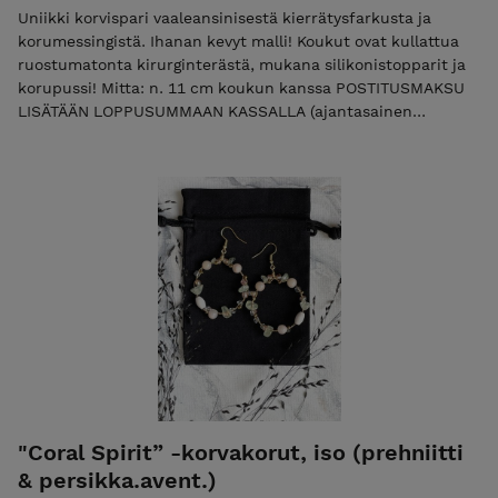
Uniikki korvispari vaaleansinisestä kierrätysfarkusta ja
korumessingistä. Ihanan kevyt malli! Koukut ovat kullattua
ruostumatonta kirurginterästä, mukana silikonistopparit ja
korupussi! Mitta: n. 11 cm koukun kanssa POSTITUSMAKSU
LISÄTÄÄN LOPPUSUMMAAN KASSALLA (ajantasainen
postitusmaksun hinta etusivulla).
"Coral Spirit” -korvakorut, iso (prehniitti
& persikka.avent.)