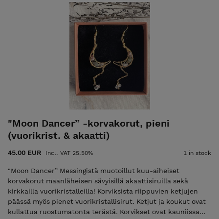
hinta etusivulla).
"Moon Dancer” -korvakorut, pieni
(vuorikrist. & akaatti)
45.00 EUR
Incl. VAT 25.50%
1 in stock
"Moon Dancer” Messingistä muotoillut kuu-aiheiset
korvakorut maanläheisen sävyisillä akaattisiruilla sekä
kirkkailla vuorikristalleilla! Korviksista riippuvien ketjujen
päässä myös pienet vuorikristallisirut. Ketjut ja koukut ovat
kullattua ruostumatonta terästä. Korvikset ovat kauniissa