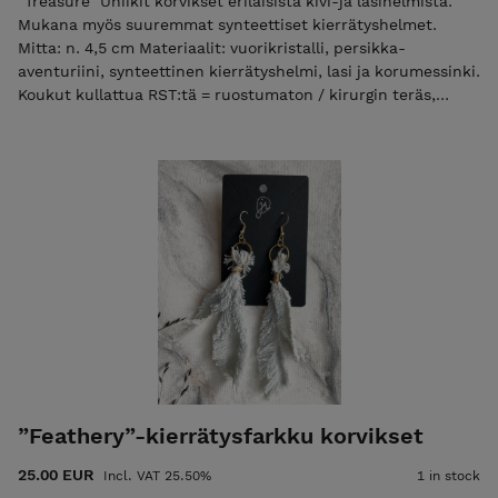
”Treasure” Uniikit korvikset erilaisista kivi-ja lasihelmistä.
Mukana myös suuremmat synteettiset kierrätyshelmet.
Mitta: n. 4,5 cm Materiaalit: vuorikristalli, persikka-
aventuriini, synteettinen kierrätyshelmi, lasi ja korumessinki.
Koukut kullattua RST:tä = ruostumaton / kirurgin teräs,
mukana silikonistopparit. Korvikset tulevat kauniissa
korurasiassa. POSTITUSMAKSU LISÄTÄÄN LOPPUSUMMAAN
KASSALLA (ajantasainen postitusmaksun hinta etusivulla).
”Feathery”-kierrätysfarkku korvikset
25.00 EUR
Incl. VAT 25.50%
1 in stock