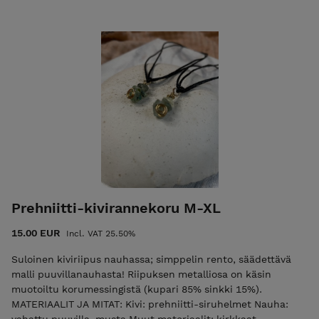
lasihelmet koristeina säätömekanismissa Riipuksen pituus:
n. 1,5-2,5 cm Rannekkeen koko: XS-M (säädettävä, max n. 23
cm) Huomaathan valita tarpeeksi suuren koon, että saat
pujotettua korun kämmenesi läpi. Saatavilla myös
suurempana, M-XL-kokoisena max n. 28 cm. Tarvittaessa
valmistan korun pienemmässä tai suuremmassa koossa, se
onnistuu kyllä! Kirjoitathan siinä tapauksessa sinulle sopivan
pituuden kysymyskenttään. Jokainen koru on yksilöllinen!
Jos korua ei ole valmiina varastossa, valmistan korun
pikimmiten sinulle. Toimitus saattaa kestää 1-2 päivää
enemmän kuin normaalisti. POSTITUSMAKSU LISÄTÄÄN
LOPPUSUMMAAN KASSALLA (ajantasainen postitusmaksun
hinta etusivulla).
Prehniitti-kivirannekoru M-XL
15.00 EUR
Incl. VAT 25.50%
Suloinen kiviriipus nauhassa; simppelin rento, säädettävä
malli puuvillanauhasta! Riipuksen metalliosa on käsin
muotoiltu korumessingistä (kupari 85% sinkki 15%).
MATERIAALIT JA MITAT: Kivi: prehniitti-siruhelmet Nauha: