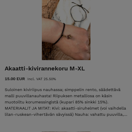
cm) Huomaathan valita tarpeeksi suuren koon, että saat
pujotettua korun kämmenesi läpi. Saatavilla myös
suurempana, M-XL-kokoisena max n. 28 cm. Tarvittaessa
valmistan korun pienemmässä tai suuremmassa koossa, se
onnistuu kyllä! Kirjoitathan siinä tapauksessa sinulle sopivan
pituuden kysymyskenttään. Jokainen koru on yksilöllinen!
Jos korua ei ole valmiina varastossa, valmistan korun
pikimmiten sinulle. Toimitus saattaa kestää 1-2 päivää
enemmän kuin normaalisti. POSTITUSMAKSU LISÄTÄÄN
LOPPUSUMMAAN KASSALLA (ajantasainen postitusmaksun
hinta etusivulla).
Akaatti-kivirannekoru M-XL
15.00 EUR
Incl. VAT 25.50%
Suloinen kiviriipus nauhassa; simppelin rento, säädettävä
malli puuvillanauhasta! Riipuksen metalliosa on käsin
muotoiltu korumessingistä (kupari 85% sinkki 15%).
MATERIAALIT JA MITAT: Kivi: akaatti-siruhelmet (voi vaihdella
lilan-ruskean-vihertävän sävyissä) Nauha: vahattu puuvilla,
musta Muut materiaalit: kirkkaat lasihelmet koristeina
säätömekanismissa Riipuksen pituus: n. 1,5-2,5 cm