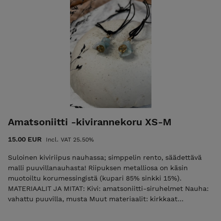
Rannekkeen koko: M-XL (säädettävä, max n. 28 cm)
Huomaathan valita tarpeeksi suuren koon, että saat
pujotettua korun kämmenesi läpi. Saatavilla myös
pienempänä, XS-M -kokoisena max n. 23 cm. Tarvittaessa
valmistan korun pienemmässä tai suuremmassa koossa, se
onnistuu kyllä! Kirjoitathan siinä tapauksessa sinulle sopivan
pituuden kysymyskenttään. Jokainen koru on yksilöllinen!
Jos korua ei ole valmiina varastossa, valmistan korun
pikimmiten sinulle. Toimitus saattaa kestää 1-2 päivää
enemmän kuin normaalisti. POSTITUSMAKSU LISÄTÄÄN
LOPPUSUMMAAN KASSALLA (ajantasainen postitusmaksun
hinta etusivulla).
Amatsoniitti -kivirannekoru XS-M
15.00 EUR
Incl. VAT 25.50%
Suloinen kiviriipus nauhassa; simppelin rento, säädettävä
malli puuvillanauhasta! Riipuksen metalliosa on käsin
muotoiltu korumessingistä (kupari 85% sinkki 15%).
MATERIAALIT JA MITAT: Kivi: amatsoniitti-siruhelmet Nauha:
vahattu puuvilla, musta Muut materiaalit: kirkkaat
lasihelmet koristeina säätömekanismissa Riipuksen pituus:
n. 1,5-2,5 cm Rannekkeen koko: XS-M (säädettävä, max n. 23