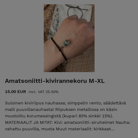
cm) Huomaathan valita tarpeeksi suuren koon, että saat
pujotettua korun kämmenesi läpi. Saatavilla myös
suurempana, M-XL-kokoisena max n. 28 cm. Tarvittaessa
valmistan korun pienemmässä tai suuremmassa koossa, se
onnistuu kyllä! Kirjoitathan siinä tapauksessa sinulle sopivan
pituuden kysymyskenttään. Jokainen koru on yksilöllinen!
Jos korua ei ole valmiina varastossa, valmistan korun
pikimmiten sinulle. Toimitus saattaa kestää 1-2 päivää
enemmän kuin normaalisti. POSTITUSMAKSU LISÄTÄÄN
LOPPUSUMMAAN KASSALLA (ajantasainen postitusmaksun
hinta etusivulla).
Amatsoniitti-kivirannekoru M-XL
15.00 EUR
Incl. VAT 25.50%
Suloinen kiviriipus nauhassa; simppelin rento, säädettävä
malli puuvillanauhasta! Riipuksen metalliosa on käsin
muotoiltu korumessingistä (kupari 85% sinkki 15%).
MATERIAALIT JA MITAT: Kivi: amatsoniitti-siruhelmet Nauha:
vahattu puuvilla, musta Muut materiaalit: kirkkaat
lasihelmet koristeina säätömekanismissa Riipuksen pituus: