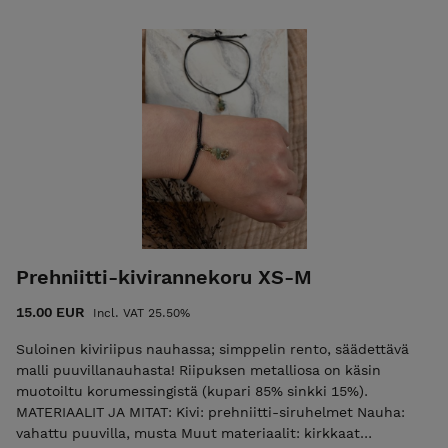
n. 1,5-2,5 cm Rannekkeen koko: M-XL (säädettävä, max n. 28
cm) Huomaathan valita tarpeeksi suuren koon, että saat
pujotettua korun kämmenesi läpi. Saatavilla myös
pienempänä, XS-M -kokoisena max n. 23 cm. Tarvittaessa
valmistan korun pienemmässä tai suuremmassa koossa, se
onnistuu kyllä! Kirjoitathan siinä tapauksessa sinulle sopivan
pituuden kysymyskenttään. Jokainen koru on yksilöllinen!
Jos korua ei ole valmiina varastossa, valmistan korun
pikimmiten sinulle. Toimitus saattaa kestää 1-2 päivää
enemmän kuin normaalisti. POSTITUSMAKSU LISÄTÄÄN
LOPPUSUMMAAN KASSALLA (ajantasainen postitusmaksun
hinta etusivulla).
Prehniitti-kivirannekoru XS-M
15.00 EUR
Incl. VAT 25.50%
Suloinen kiviriipus nauhassa; simppelin rento, säädettävä
malli puuvillanauhasta! Riipuksen metalliosa on käsin
muotoiltu korumessingistä (kupari 85% sinkki 15%).
MATERIAALIT JA MITAT: Kivi: prehniitti-siruhelmet Nauha:
vahattu puuvilla, musta Muut materiaalit: kirkkaat