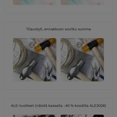
Tilaustyö, ennakkoon sovittu summa
ALE-tuotteet (näistä kassalla -40 % koodilla ALE2026)