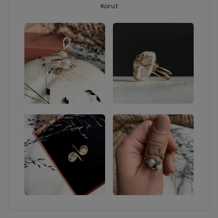
Korut
tekstiilit.
YHTEYSTIEDOT:
Puhelin:
0445052985
Sähköposti:
jenna.remes.artsandcrafts@gmail.com
SOME:
IG: @jennaremes_artsandcrafts / @jennaremes_art,
FB: Jenna Remes arts & crafts, YouTube: Jenna
Remes arts & crafts
Y-tunnus: 2558581-8