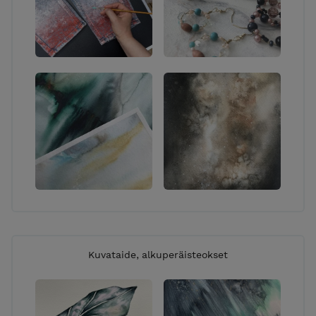
nyt-> OTA YHTEYTTÄ!
VERKKOKAUPAN TOIMITUKSET:
TOIMITUSMAKSU: 7,90 € lisätään loppusummaan
kassalla ELLEI tuotekuvauksessa mainita, että
toimitusmaksu sisältyy tuotteen hintaan. Käytän
toimituksessa pääasiassa noutopisteeltä
noudettavaa POSTI-pakettia, harvoissa tapauksissa
tuote voidaan toimittaa ”kirjepakettina”
postilaatikkoon. Jos haluat noutaa ostoksesi
maksutta, olethan yhteydessä minuun ennen
tilaamista. Tarkemmat tilaamisehdot löytyvät
”Toimitusehdot” -linkistä sivun yläosiossa. Käsittelen
tilaukset päivittäin joten tilaukset lähtevät matkaan
pikimmiten jopa samana päivänä tai viimeistään
Kuvataide, alkuperäisteokset
kahden vuorokauden sisällä (ellei kyse ole erikseen
valmistettavasta tuotteesta). Jos sinulla on kiire
saada tilauksesi perille, kysythän toimituksen
arvioitua kestoa minulta sähköpostitse tai