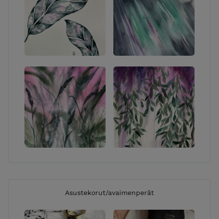
puhelimitse.
SIJAINTI:
Työpisteeni sijaitsee Jyväskylässä Keljonkankaalla,
olet tervetullut asioimaan myös täällä. Ota yhteyttä
niin sovitaan hyvä ajankohta!
KIVIJALKAKAUPAT: Koska työni ovat pääasiassa
uniikkeja kappaleita, verkkokauppani voi ajoittain olla
hieman tyhjillään mutta tässäpä lista paikoista, joista
tällä hetkellä löydät lisää töitäni:
POPPER DESIGN, Jyväskylä
LOV!T -KÄSITYÖPUOTI, Helsinki
(+verkkokauppa)
PALVELUNI:
Asustekorut/avaimenperät
TYÖPAJAT