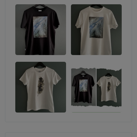
kylmämuotoilutekniikoiden puitteissa).
TILAUSTEOKSET
Sinun toiveidesi pohjalta toteutettu taideteos minun
tekniikoitteni puitteissa (ei potretteja tai
fotorealismia). Tekniikkana akvarelli, sekatekniikka
tai akryylimaalaus. Teos voidaan tehdä esim.
paperille tai kankaalle. Mielelläni kuulen kaikenlaisia
toiveita ja hullumpiakin ideoita, katsotaan yhdessä
mihin päädytään! Halutessasi voin toteuttaa
maalauksen myös hyvin intuitiivisesti sinun
energiaasi tai toivomaasi tunnelmaa näkyväksi
maalaten. Ennakkomaksu 1/3 teoksen hinnasta.
Maalaan myös erilaisia taidetekstiileitä esim. t-
paitoja, farkkuja tai vaikka sisustustekstiileitä. Ota
yhteyttä niin suunnitellaan sinulle oma
persoonallinen luomus! Tähän käy erinomaisesti
hyväkuntoiset kirppislöydöt ja toki uudetkin