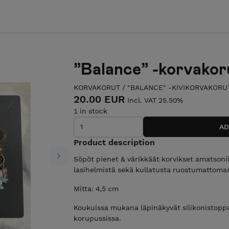
”Balance” -korvakoru
KORVAKORUT
/
"BALANCE" -KIVIKORVAKORU
20.00 EUR
Incl. VAT 25.50%
1 in stock
Product description
Söpöt pienet & värikkäät korvikset amatsoniit
Next
lasihelmistä sekä kullatusta ruostumattomas
Mitta: 4,5 cm
Koukuissa mukana läpinäkyvät silikonistoppar
korupussissa.