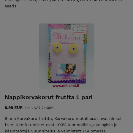
seeds.
Nappikorvakorut frutita 1 pari
9.99 EUR
Incl. VAT 24.00%
Ihana korvakoru frutita, Korvakoru metalliosat ovat nickel
free. Nämä tuotteet ovat 100% luonnollisia, ekologisia ja
käsintehtyjä Suunniteltu ja valmistettu Suomessa.