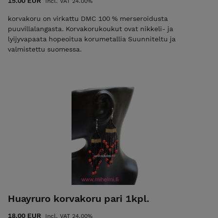
15.00 EUR
Incl. VAT 24.00%
korvakoru on virkattu DMC 100 % merseroidusta
puuvillalangasta. Korvakorukoukut ovat nikkeli- ja
lyijyvapaata hopeoitua korumetallia Suunniteltu ja
valmistettu suomessa.
Huayruro korvakoru pari 1kpl.
18.00 EUR
Incl. VAT 24.00%