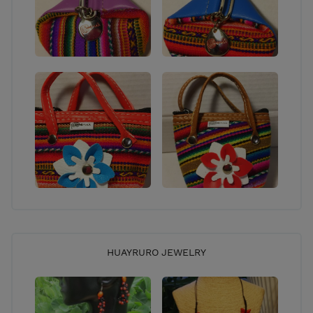
asiakas tarvitsee ja vaatii saadakseen laadukkaita
koruja. Projectin tuloksena on kaunis ja
ainutlaatuinen tuote.
Tietoisena kasvavasta ekologisen muodin
kiinnostuksesta ja kysynnästä, valmistan ekologisesti
käsintehtyjä tuotteita, mikä on suunniteltu ja
valmistettu suomessa. Mihelmi Design tuotteet ovat
100% luonnollisia, ekologisia ja käsintehtyjä.
Suuri seikkailu odottaa sinua ....tule, katso ja ihastu
https://holvi.com/shop/mihelmi
www.mihelmi.fi mihelmi_design
Elizabeth ; )
HUAYRURO JEWELRY