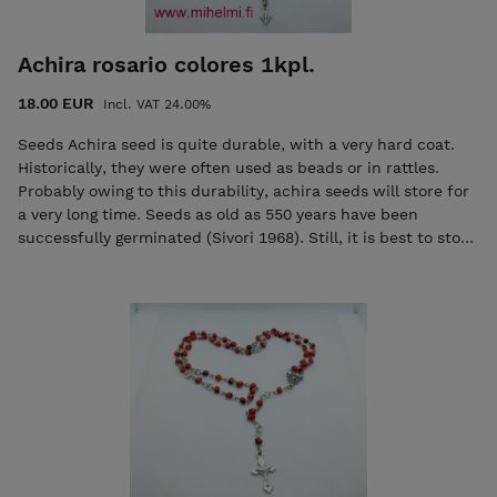
Achira rosario colores 1kpl.
18.00 EUR
Incl. VAT 24.00%
Seeds Achira seed is quite durable, with a very hard coat.
Historically, they were often used as beads or in rattles.
Probably owing to this durability, achira seeds will store for
a very long time. Seeds as old as 550 years have been
successfully germinated (Sivori 1968). Still, it is best to store
seeds at low temperatures for the longest storage life.
Achira seed may retain good germination for 10 years or
more at 50° F (10 C). koru on käsintehtyjä Suunniteltu ja
valmistettu suomessa