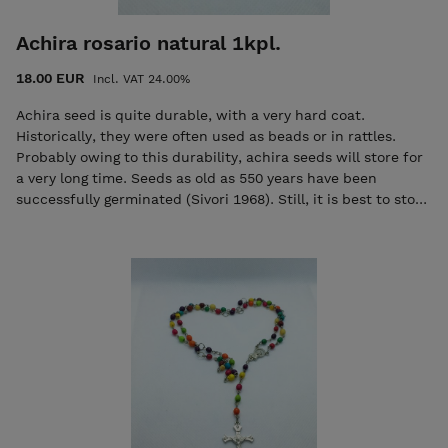
Achira rosario natural 1kpl.
18.00 EUR
Incl. VAT 24.00%
Achira seed is quite durable, with a very hard coat.
Historically, they were often used as beads or in rattles.
Probably owing to this durability, achira seeds will store for
a very long time. Seeds as old as 550 years have been
successfully germinated (Sivori 1968). Still, it is best to store
seeds at low temperatures for the longest storage life.
Achira seed may retain good germination for 10 years or
more at 50° F (10 C). koru on käsintehtyjä Suunniteltu ja
valmistettu suomessa käsintehtyjä Suunniteltu ja
valmistettu suomessa