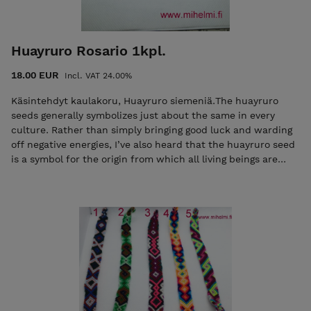
Huayruro Rosario 1kpl.
18.00 EUR
Incl. VAT 24.00%
Käsintehdyt kaulakoru, Huayruro siemeniä.The huayruro
seeds generally symbolizes just about the same in every
culture. Rather than simply bringing good luck and warding
off negative energies, I’ve also heard that the huayruro seed
is a symbol for the origin from which all living beings are
derived: plants, animals and even humans. That’s why some
believe the seed to symbolize fertility and abundance.
Because of the seed’s emblematic nature, they have played
an important role in my culture and life. Materiaalit:
huayruro Muista Korut eivät kestä liallista kosteutta ja
kuumuutta eikä kemikaaleja. Puhdista pehmeällä liinalla
ylläpitää kiiltoa. Tämä tuote on 100% luonnollinen,
ekologinen ja käsintehtyjä Suunniteltu ja valmistettu
suomessa