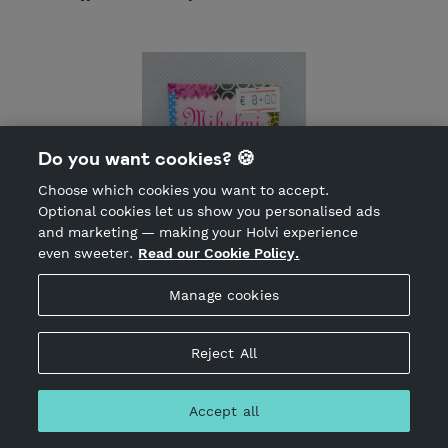
Do you want cookies? 🍪
Choose which cookies you want to accept.
Optional cookies let us show you personalised ads
and marketing — making your Holvi experience
even sweeter.
Read our Cookie Policy.
Manage cookies
Nappikorvakorut frutita 1 pari
9.99 EUR
Incl. VAT 24.00%
Reject All
Ihana korvakoru frutita, Korvakoru metalliosat ovat nickel
free. Nämä tuotteet ovat 100% luonnollisia, ekologisia ja
Accept all
käsintehtyjä Suunniteltu ja valmistettu Suomessa.