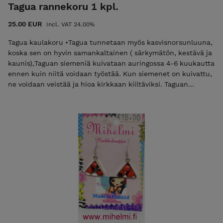
Tagua rannekoru 1 kpl.
25.00 EUR
Incl. VAT 24.00%
Tagua kaulakoru •Tagua tunnetaan myös kasvisnorsunluuna,
koska sen on hyvin samankaltainen ( särkymätön, kestävä ja
kaunis),Taguan siemeniä kuivataan auringossa 4-6 kuukautta
ennen kuin niitä voidaan työstää. Kun siemenet on kuivattu,
ne voidaan veistää ja hioa kirkkaan kiiltäviksi. Taguan
luonnollinen väri on luonnonvalkoinen, mutta se voin
helposti värjätä ja valikoimasta löytyy eri kirkkaita värejä ja
pastellivärejä. •Muista, että: Tagua on hedelmä kasvi Olemme
norsuja ystäviä Tämä tuote on 100% luonnollinen, ekologinen
ja käsintehtyjä. • Korut eivät kestä liallista kosteutta ja
kuumuutta eikä kemikaaleja. Puhdista pehmeällä liinalla
ylläpitää kiiltoa. Tämä tuote on 100% luonnollinen,
ekologinen ja käsintehtyjä Suunniteltu ja valmistettu
suomessa