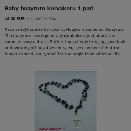
Baby huayruro korvakoru 1 pari
18.00 EUR
Incl. VAT 24.00%
Käsintehdyt suerte korvakoru, Huayruro siemeniä. Huayruro
The huayruro seeds generally symbolizes just about the
same in every culture. Rather than simply bringing good luck
and warding off negative energies, I’ve also heard that the
huayruro seed is a symbol for the origin from which all living
beings are derived: plants, animals and even humans. That’s
why some believe the seed to symbolize fertility and
abundance. Because of the seed’s emblematic nature, they
have played an important role in my culture and life.
Materiaalit: huayruro Korvakorukoukut ovat nikkeli- ja
lyijyvapaata päällystetty hopealla. Muista Korut eivät kestä
liallista kosteutta ja kuumuutta eikä kemikaaleja. Puhdista
pehmeällä liinalla ylläpitää kiiltoa. Tämä tuote on 100%
luonnollinen, ekologinen ja käsintehtyjä Suunniteltu ja
valmistettu suomessa