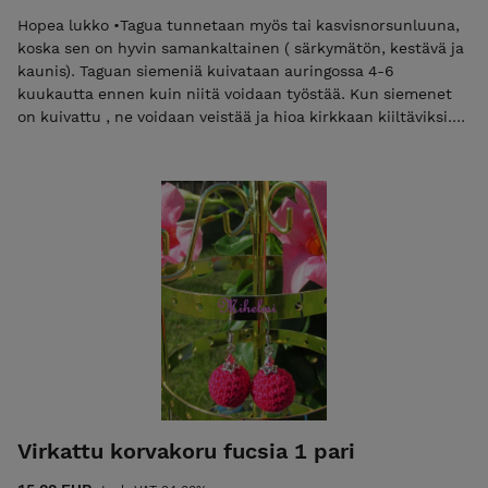
Hopea lukko •Tagua tunnetaan myös tai kasvisnorsunluuna,
koska sen on hyvin samankaltainen ( särkymätön, kestävä ja
kaunis). Taguan siemeniä kuivataan auringossa 4-6
kuukautta ennen kuin niitä voidaan työstää. Kun siemenet
on kuivattu , ne voidaan veistää ja hioa kirkkaan kiiltäviksi.
Tagua luonnollinen väri on luonnonvalkoinen, mutta se voi
helposti värjätä ja valikoimasta löytyy kirkkaita värejä ja
pastellivärejä. •Muista, että: Tagua on hedelmä kasvi Olemme
norsuja ystäviä •Korut eivät kestä liallista kosteutta ja
kuumuutta eikä kemikaaleja. Puhdista pehmeällä liinalla
ylläpitää kiiltoa. Nämä tuotteet ovat 100% luonnollisia,
ekologisia ja käsintehtyjä Suunniteltu ja valmistettu
suomessa.
Virkattu korvakoru fucsia 1 pari