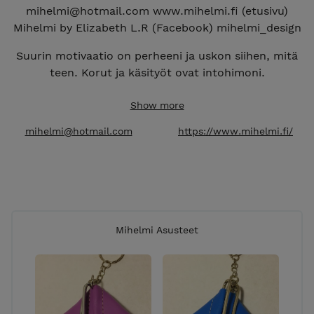
mihelmi@hotmail.com www.mihelmi.fi (etusivu)
Mihelmi by Elizabeth L.R (Facebook) mihelmi_design
Suurin motivaatio on perheeni ja uskon siihen, mitä
teen. Korut ja käsityöt ovat intohimoni.
Tavoiteta on tarjota laadukkaita tuotteita,
Show more
kohtuullisin hinnoin. konseptimme on suunnattu
mihelmi@hotmail.com
https://www.mihelmi.fi/
kaikille uteliaille ihmisille tässä kiehtovassa
maailmassa. Etenkin niille, jotka rakastavat käsitöitä
ja koruja.
Valitsen vain laadukkaita lajikkeita ja värejä, jotka
ovat muodin eturintamassa. Ja jotka ovat myös,
allergiaturvallisia (nikkelivapaita, luonnon värejä,
Mihelmi Asusteet
kasvipohjaisia etc.)
Mihelmi tuotteet edustavat orgaanista luonnon
kauneutta ja ennen kaikkea, niitä saa erittäin
edulliseen hintaan. Tiedän kokemuksesta, mitä