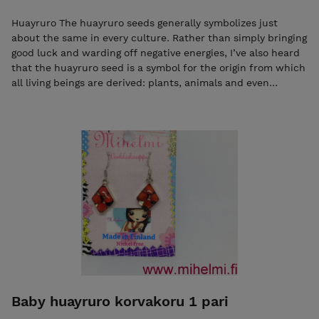
Huayruro The huayruro seeds generally symbolizes just
about the same in every culture. Rather than simply bringing
good luck and warding off negative energies, I’ve also heard
that the huayruro seed is a symbol for the origin from which
all living beings are derived: plants, animals and even
humans. That’s why some believe the seed to symbolize
fertility and abundance. Because of the seed’s emblematic
nature, they have played an important role in my culture
and life. Materiaalit: huayruro Muista Korut eivät kestä
liallista kosteutta ja kuumuutta eikä kemikaaleja. Puhdista
pehmeällä liinalla ylläpitää kiiltoa. säädettävä lukko. Tämä
tuote on 100% luonnollinen, ekologinen ja käsintehtyjä
Baby huayruro korvakoru 1 pari