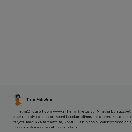
T mi Mihelmi
mihelmi@hotmail.com www.mihelmi.fi (etusivu) Mihelmi by Elizabeth
Suurin motivaatio on perheeni ja uskon siihen, mitä teen. Korut ja käs
tarjota laadukkaita tuotteita, kohtuullisin hinnoin. konseptimme on suu
tässä kiehtovassa maailmassa. Etenkin …