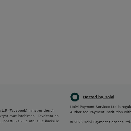
Hosted by Holvi
Holvi Payment Services Ltd is regul
 L.R (Facebook) mihelmi_design
Authorised Payment Institution wit
ityöt ovat intohimoni. Tavoiteta on
nnattu kaikille uteliaille ihmisille
© 2026 Holvi Payment Services Ltd