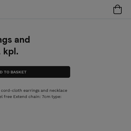
ngs and
 kpl.
l cord-cloth earrings and necklace
el free Extend chain: 7cm type: