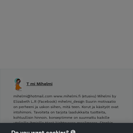
T mi Mihelmi
mihelmi@hotmail.com www.mihelmi.fi (etusivu) Mihelmi by
Elizabeth L.R (Facebook) mihelmi_design Suurin motivaatio
on perheeni ja uskon siihen, mitä teen. Korut ja käsityöt ovat
intohimoni. Tavoiteta on tarjota laadukkaita tuotteita,
kohtuullisin hinnoin. konseptimme on suunnattu kaikille
uteliaille ihmisille tässä kiehtovassa maailmassa. Etenkin …
Do you want cookies? 🍪
Shop Terms and Conditions