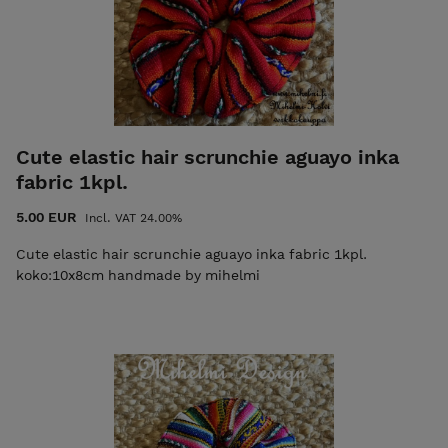
asiakas tarvitsee ja vaatii saadakseen laadukkaita
koruja. Projectin tuloksena on kaunis ja
ainutlaatuinen tuote.
Tietoisena kasvavasta ekologisen muodin
kiinnostuksesta ja kysynnästä, valmistan ekologisesti
käsintehtyjä tuotteita, mikä on suunniteltu ja
Cute elastic hair scrunchie aguayo inka
valmistettu suomessa. Mihelmi Design tuotteet ovat
fabric 1kpl.
100% luonnollisia, ekologisia ja käsintehtyjä.
5.00 EUR
Incl. VAT 24.00%
Suuri seikkailu odottaa sinua ....tule, katso ja ihastu
Cute elastic hair scrunchie aguayo inka fabric 1kpl.
https://holvi.com/shop/mihelmi
koko:10x8cm handmade by mihelmi
www.mihelmi.fi mihelmi_design
Elizabeth ; )