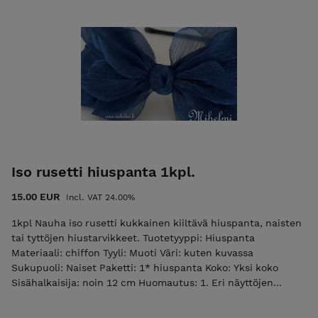
Iso rusetti hiuspanta 1kpl.
15.00 EUR
Incl. VAT 24.00%
1kpl Nauha iso rusetti kukkainen kiiltävä hiuspanta, naisten
tai tyttöjen hiustarvikkeet. Tuotetyyppi: Hiuspanta
Materiaali: chiffon Tyyli: Muoti Väri: kuten kuvassa
Sukupuoli: Naiset Paketti: 1* hiuspanta Koko: Yksi koko
Sisähalkaisija: noin 12 cm Huomautus: 1. Eri näyttöjen
välisistä eroista johtuen kuva ei välttämättä vastaa tuotteen
todellista väriä. 2. Salli 1-2 cm mittavirheet.