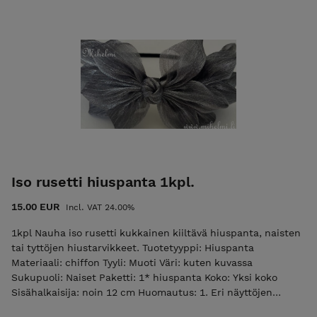
Iso rusetti hiuspanta 1kpl.
15.00 EUR
Incl. VAT 24.00%
1kpl Nauha iso rusetti kukkainen kiiltävä hiuspanta, naisten
tai tyttöjen hiustarvikkeet. Tuotetyyppi: Hiuspanta
Materiaali: chiffon Tyyli: Muoti Väri: kuten kuvassa
Sukupuoli: Naiset Paketti: 1* hiuspanta Koko: Yksi koko
Sisähalkaisija: noin 12 cm Huomautus: 1. Eri näyttöjen
välisistä eroista johtuen kuva ei välttämättä vastaa tuotteen