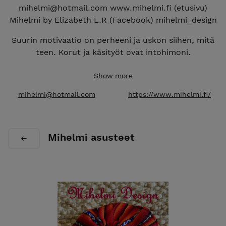
mihelmi@hotmail.com www.mihelmi.fi (etusivu)
Mihelmi by Elizabeth L.R (Facebook) mihelmi_design
Suurin motivaatio on perheeni ja uskon siihen, mitä
teen. Korut ja käsityöt ovat intohimoni.
Tavoiteta on tarjota laadukkaita tuotteita,
Show more
kohtuullisin hinnoin. konseptimme on suunnattu
mihelmi@hotmail.com
https://www.mihelmi.fi/
kaikille uteliaille ihmisille tässä kiehtovassa
maailmassa. Etenkin niille, jotka rakastavat käsitöitä
ja koruja.
Mihelmi asusteet
Valitsen vain laadukkaita lajikkeita ja värejä, jotka
ovat muodin eturintamassa. Ja jotka ovat myös,
allergiaturvallisia (nikkelivapaita, luonnon värejä,
kasvipohjaisia etc.)
Mihelmi tuotteet edustavat orgaanista luonnon
kauneutta ja ennen kaikkea, niitä saa erittäin
edulliseen hintaan. Tiedän kokemuksesta, mitä