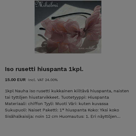
Iso rusetti hiuspanta 1kpl.
15.00 EUR
Incl. VAT 24.00%
1kpl Nauha iso rusetti kukkainen kiiltävä hiuspanta, naisten
tai tyttöjen hiustarvikkeet. Tuotetyyppi: Hiuspanta
Materiaali: chiffon Tyyli: Muoti Väri: kuten kuvassa
Sukupuoli: Naiset Paketti: 1* hiuspanta Koko: Yksi koko
Sisähalkaisija: noin 12 cm Huomautus: 1. Eri näyttöjen
välisistä eroista johtuen kuva ei välttämättä vastaa tuotteen
todellista väriä. 2. Salli 1-2 cm mittavirheet.