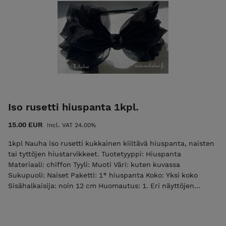
Iso rusetti hiuspanta 1kpl.
15.00 EUR
Incl. VAT 24.00%
1kpl Nauha iso rusetti kukkainen kiiltävä hiuspanta, naisten
tai tyttöjen hiustarvikkeet. Tuotetyyppi: Hiuspanta
Materiaali: chiffon Tyyli: Muoti Väri: kuten kuvassa
Sukupuoli: Naiset Paketti: 1* hiuspanta Koko: Yksi koko
Sisähalkaisija: noin 12 cm Huomautus: 1. Eri näyttöjen
välisistä eroista johtuen kuva ei välttämättä vastaa tuotteen
todellista väriä. 2. Salli 1-2 cm mittavirheet.