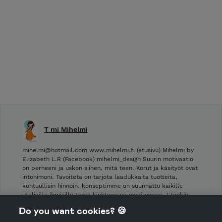
T mi Mihelmi
mihelmi@hotmail.com www.mihelmi.fi (etusivu) Mihelmi by
Elizabeth L.R (Facebook) mihelmi_design Suurin motivaatio
on perheeni ja uskon siihen, mitä teen. Korut ja käsityöt ovat
intohimoni. Tavoiteta on tarjota laadukkaita tuotteita,
kohtuullisin hinnoin. konseptimme on suunnattu kaikille
uteliaille ihmisille tässä kiehtovassa maailmassa. Etenkin …
Do you want cookies? 🍪
Shop Terms and Conditions