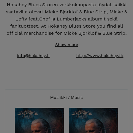
Hokahey Blues Storen verkkokaupasta löydät kaikki
saatavilla olevat Micke Bjorklof & Blue Strip, Micke &
Lefty feat.Chef ja Lumberjacks albumit sekä
fanituotteet. At Hokahey Blues Store you find all
official merchandise for Micke Bjorklof & Blue Strip,
Micke & Lefty feat.Chef, Ville Leppänen and
Show more
Lumberjacks
info@hokahey.fi
http://www.hokahey.fi/
Musiikki / Music