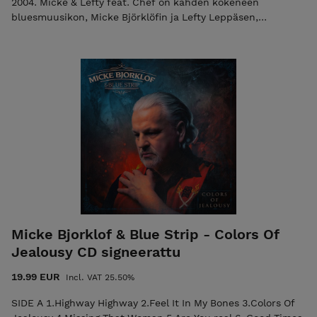
2004. Micke & Lefty feat. Chef on kahden kokeneen
bluesmuusikon, Micke Björklöfin ja Lefty Leppäsen,
perustama yhtye, johon debyyttialbumin myötä mukaan
liittyi basisti Chef. Kokoonpanon musiikki on monipuolinen
sekoitus amerikkalaista bluesia ja rootsmusiikkia modernin
ottein, genrerajoja kaihtamatta. Vaikutteita on aina
varhaisesta deltabluesista, rockin, soulin ja gospelin kautta
jopa Havaijilaisiin soundeihin saakka.
Micke Bjorklof & Blue Strip - Colors Of
Jealousy CD signeerattu
19.99 EUR
Incl. VAT 25.50%
SIDE A 1.Highway Highway 2.Feel It In My Bones 3.Colors Of