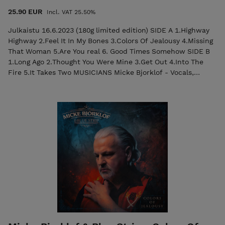
25.90 EUR
Incl. VAT 25.50%
Julkaistu 16.6.2023 (180g limited edition) SIDE A 1.Highway
Highway 2.Feel It In My Bones 3.Colors Of Jealousy 4.Missing
That Woman 5.Are You real 6. Good Times Somehow SIDE B
1.Long Ago 2.Thought You Were Mine 3.Get Out 4.Into The
Fire 5.It Takes Two MUSICIANS Micke Bjorklof - Vocals,
Harmonica, Electric Guitar Lefty Leppänen - Electric-,
Acoustic and Slideguitars, Mandolin, Backing Vocals Teemu
Vuorela - Drums Seppo Nuolikoski - Bass, Backing Vocals
Timo Roiko-Jokela - Percussion, Malletkat Lena Lindroos -
Backing Vocals Veera Railio - Backing Vocals Harri Taittonen -
Hammond organ, Keyboards