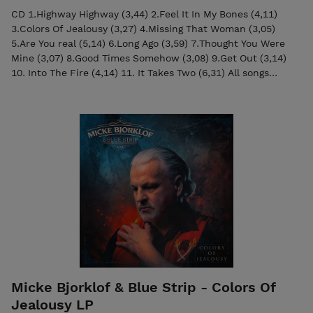
CD 1.Highway Highway (3,44) 2.Feel It In My Bones (4,11)
3.Colors Of Jealousy (3,27) 4.Missing That Woman (3,05)
5.Are You real (5,14) 6.Long Ago (3,59) 7.Thought You Were
Mine (3,07) 8.Good Times Somehow (3,08) 9.Get Out (3,14)
10. Into The Fire (4,14) 11. It Takes Two (6,31) All songs
written by Ville Leppänen except ”Feel It in My Bones” by
Seppo Nuolikoski and Ville Leppänen Produced by Micke
Bjorklof Musicians: Micke Bjorklof: Lead vocals / Harmonica /
Electric Guitar Lefty Leppänen: Electric-, acoustic and Slide
Guitars & Backing Vocals Teemu Vuorela: Drums Seppo
Nuolikoski: Bass/ Backing vocals 'Timo Roiko-Jokela:
Percussion / MalletKat Guest Musicians: Lena Lindroos:
Background Vocals Veera Railio: Background Vocals Harri
Taittonen: Hammond organ, piano
Micke Bjorklof & Blue Strip - Colors Of
Jealousy LP