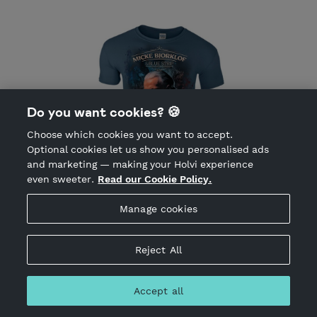
Do you want cookies? 🍪
Choose which cookies you want to accept.
Optional cookies let us show you personalised ads
and marketing — making your Holvi experience
even sweeter.
Read our Cookie Policy.
T-Shirt Men / T-paita Miehet SIZE/KOKO
Manage cookies
XXXL Indigo Blue
24.90 EUR
Incl. VAT 25.50%
1 in stock
Reject All
Color/Väri: Indigo Blue Gildan Softstyle
Accept all