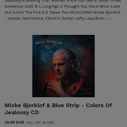
Jealousy 4.Missing That Woman 5.Are You real 6. Good Times
Somehow SIDE B 1.Long Ago 2.Thought You Were Mine 3.Get
Out 4.Into The Fire 5.It Takes Two MUSICIANS Micke Bjorklof
- Vocals, Harmonica, Electric Guitar Lefty Leppänen -
Electric-, Acoustic and Slideguitars, Mandolin, Backing
Vocals Teemu Vuorela - Drums Seppo Nuolikoski - Bass,
Backing Vocals Timo Roiko-Jokela - Percussion, Malletkat
Lena Lindroos - Backing Vocals Veera Railio - Backing Vocals
Harri Taittonen - Hammond organ, Keyboards
Micke Bjorklof & Blue Strip - Colors Of
Jealousy CD
19.99 EUR
Incl. VAT 25.50%