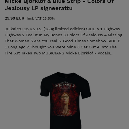
Micke Bjorklof & Blue Strip - Colors Of
Jealousy LP signeerattu
25.90 EUR
Incl. VAT 25.50%
Julkaistu 16.6.2023 (180g limited edition) SIDE A 1.Highway
Highway 2.Feel It In My Bones 3.Colors Of Jealousy 4.Missing
That Woman 5.Are You real 6. Good Times Somehow SIDE B
1.Long Ago 2.Thought You Were Mine 3.Get Out 4.Into The
Fire 5.It Takes Two MUSICIANS Micke Bjorklof - Vocals,
Harmonica, Electric Guitar Lefty Leppänen - Electric-,
Acoustic and Slideguitars, Mandolin, Backing Vocals Teemu
Vuorela - Drums Seppo Nuolikoski - Bass, Backing Vocals
Timo Roiko-Jokela - Percussion, Malletkat Lena Lindroos -
Backing Vocals Veera Railio - Backing Vocals Harri Taittonen -
Hammond organ, Keyboards