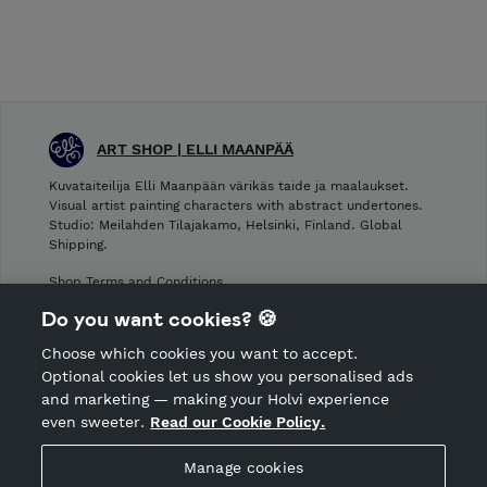
ART SHOP | ELLI MAANPÄÄ
Kuvataiteilija Elli Maanpään värikäs taide ja maalaukset.
Visual artist painting characters with abstract undertones.
Studio: Meilahden Tilajakamo, Helsinki, Finland. Global
Shipping.
Shop Terms and Conditions
Shop privacy policy
Do you want cookies? 🍪
Cancellation policy
Choose which cookies you want to accept.
CANCEL ORDER
Optional cookies let us show you personalised ads
and marketing — making your Holvi experience
even sweeter.
Read our Cookie Policy.
Hosted by Holvi
Manage cookies
Holvi Payment Services Ltd is regulated by the Financial