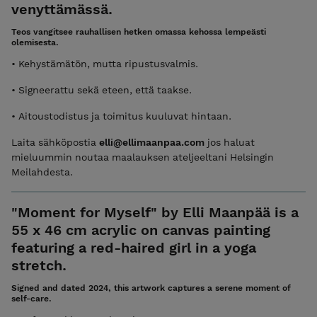
venyttämässä.
Teos vangitsee rauhallisen hetken omassa kehossa lempeästi
olemisesta.
• Kehystämätön, mutta ripustusvalmis.
• Signeerattu sekä eteen, että taakse.
• Aitoustodistus ja toimitus kuuluvat hintaan.
Laita sähköpostia
elli@ellimaanpaa.com
jos haluat
mieluummin noutaa maalauksen ateljeeltani Helsingin
Meilahdesta.
"Moment for Myself" by Elli Maanpää is a
55 x 46 cm acrylic on canvas painting
featuring a red-haired girl in a yoga
stretch.
Signed and dated 2024, this artwork captures a serene moment of
self-care.