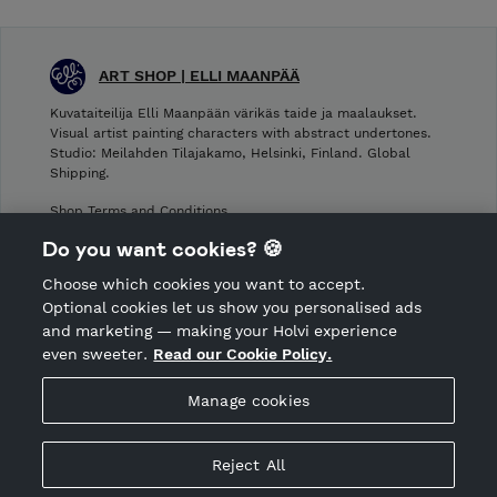
ART SHOP | ELLI MAANPÄÄ
Kuvataiteilija Elli Maanpään värikäs taide ja maalaukset.
Visual artist painting characters with abstract undertones.
Studio: Meilahden Tilajakamo, Helsinki, Finland. Global
Shipping.
Shop Terms and Conditions
Shop privacy policy
Do you want cookies? 🍪
Cancellation policy
Choose which cookies you want to accept.
CANCEL ORDER
Optional cookies let us show you personalised ads
and marketing — making your Holvi experience
even sweeter.
Read our Cookie Policy.
Hosted by Holvi
Manage cookies
Holvi Payment Services Ltd is regulated by the Financial
Supervisory Authority of Finland as an Authorised Payment
Institution with license to operate in the European Economic
Reject All
Area.