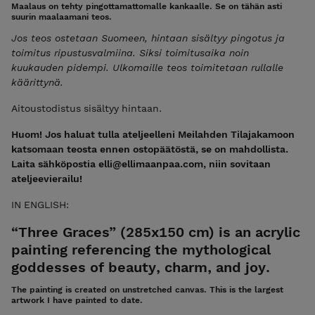
Maalaus on tehty pingottamattomalle kankaalle. Se on tähän asti
suurin maalaamani teos.
Jos teos ostetaan Suomeen, hintaan sisältyy pingotus ja
toimitus ripustusvalmiina. Siksi toimitusaika noin
kuukauden pidempi. Ulkomaille teos toimitetaan rullalle
käärittynä.
Aitoustodistus sisältyy hintaan.
Huom! Jos haluat tulla ateljeelleni Meilahden Tilajakamoon
katsomaan teosta ennen ostopäätöstä, se on mahdollista.
Laita sähköpostia elli@ellimaanpaa.com, niin sovitaan
ateljeevierailu!
IN ENGLISH:
“Three Graces” (285x150 cm) is an acrylic
painting referencing the mythological
goddesses of beauty, charm, and joy.
The painting is created on unstretched canvas. This is the largest
artwork I have painted to date.