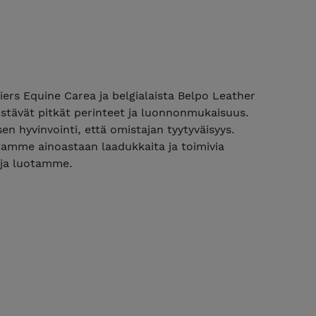
ers Equine Carea ja belgialaista Belpo Leather
stävät pitkät perinteet ja luonnonmukaisuus.
 hyvinvointi, että omistajan tyytyväisyys.
tamme ainoastaan laadukkaita ja toimivia
 ja luotamme.
koima on tilattavissa meidän kauttamme.
arastossa olevien tuotteiden osalta.