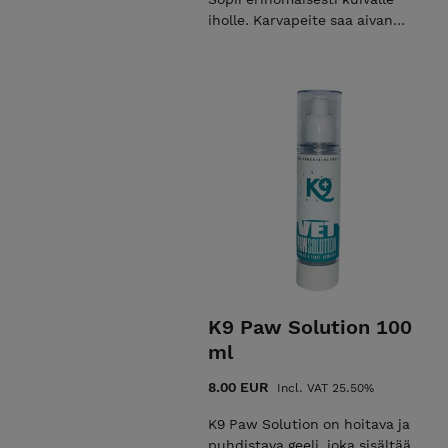
iholle. Karvapeite saa aivan
uudenlaista kiiltoa ja
pehmeyttä. Vahvistaa jouhia.
Sisältää keratiinia,
vehnäproteiinia ja D-
pantenolia. Voidaan laimentaa
1-20.
K9 Paw Solution 100
ml
8.00 EUR
Incl. VAT 25.50%
K9 Paw Solution on hoitava ja
puhdistava geeli, joka sisältää