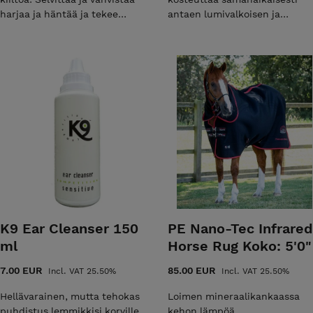
harjaa ja häntää ja tekee
antaen lumivalkoisen ja
jouhista kimmoisat ja
kiiltävän harjan, hännän ja
kiiltävät. Poistaa sähköisyyttä.
karvapeitteen. Poistaa tahrat
Sisältää keratiinia ja D-
ja lian tehokkaasti. Antaa
pantenolia.
upean kiillon. Sisältää aloe
veraa ja D-pantenolia. Ei
sisällä valkaisuainetta, joten
sitä voidaan käyttää
monivärisille roduille.
K9 Ear Cleanser 150
PE Nano-Tec Infrared
ml
Horse Rug Koko: 5'0"
7.00 EUR
85.00 EUR
Incl. VAT 25.50%
Incl. VAT 25.50%
Hellävarainen, mutta tehokas
Loimen mineraalikankaassa
puhdistus lemmikkisi korville.
kehon lämpöä