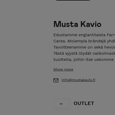
Musta Kavio
Edustamme englantilaista Farri
Carea. Molempia brändejä yhdi
Tavoitteenamme on sekä hevosen
Tästä syystä löydät valikoimas
tuotteita, joihin itse uskomme
Myös koko Premier Equine vali
Show more
Takaamme nopean toimituksen v
info@mustakavio.fi
OUTLET