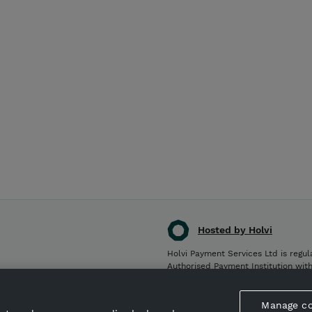
pantotenaatti 800mg, B6-
vitamiini 800mg, B12-vitamiini
12mg, Foolihappo 400mg, K3-
vitamiini 200mg, Sinkki 4
200mg, Rauta 4 000mg,
Kuparikloridi 200mg,
Kuparitetrahydraatti 12mg,
Koboltti 20mg, Seleeni 25mg.
Ruokintasuositus: Kovan
rasituksen aikana 3 viikon
ajan: Hevoset (500 kg) 10–15
ml / vrk tai 20 ml 2–3 kertaa
viikossa. Kevyet hevoset, ponit
ja varsat 5–10ml / vrk tai 15ml
2–3 kertaa viikossa.
Hosted by Holvi
Holvi Payment Services Ltd is regul
Authorised Payment Institution wit
© 2026 Holvi Payment Services Ltd
Manage co