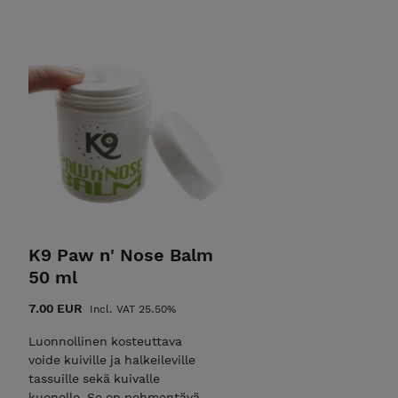
K9 Paw n' Nose Balm
50 ml
7.00 EUR
Incl. VAT 25.50%
Luonnollinen kosteuttava
voide kuiville ja halkeileville
tassuille sekä kuivalle
kuonolle. Se on pehmentävä,