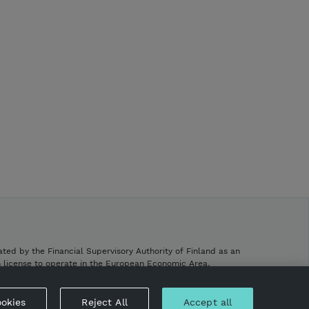
hitaasti ja ennaltaehkäistä
kylmettymistä. Loimessa on
irrotettava kaulakappale,
ristivyöt ja PVC-päällysteinen
häntäremmi. Loimea otetaan
käyttöön lisäten sen
käyttöaikaa vähitellen.
Aloitetaan puolesta tunnista.
Optimaalinen käyttöaika on
neljä tuntia. Loimea ei pidä
koskaan jättää hevosen päälle
enemmän kun 12 tuntia.
Loimea ei saa käyttää
avohaavojen päällä. Loimea ei
saa laittaa tiineille hevosille.
ated by the Financial Supervisory Authority of Finland as an
h license to operate in the European Economic Area.
.
okies
Reject All
Accept all