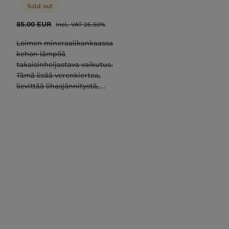
Sold out
85.00 EUR
Incl. VAT 25.50%
Loimen mineraalikankaassa
kehon lämpöä
takaisinheijastava vaikutus.
Tämä lisää verenkiertoa,
lievittää lihasjännitystä,
vähentää turvotusta,
parantaa lihasvaurioita ja
lyhentää vaurioiden
paranemisaikaa. Loimella voi
lämmittää lihaksia ennen
ratsastusta, jolloin
maksimoidaan hevosen
suoritus. Estää myös
maitohappojen
muodostumista lihaksissa.
Loimea voi myös käyttää
ratsastuksen jälkeen, kun
halutaan viilentää hevosta