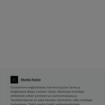
Musta Kavio
Edustamme englantilaista Farriers Equine Carea ja
belgialaista Belpo Leather Carea. Molempia brändejä
yhdistävät pitkät perinteet ja luonnonmukaisuus.
Tavoitteenamme on sekä hevosen hyvinvointi, että omistajan
tyytyväisyys. Tästä syystä löydät valikoimastamme