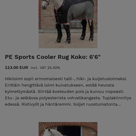
PE Sports Cooler Rug Koko: 6'6"
113.00 EUR
Incl. VAT 25.50%
Hikiloimi sopii erinomaisesti talli-, hiki- ja kuljetusloimeksi.
Erittäin hengittävä loimi kuivatukseen, estää hevosta
kylmettymästä. Siirtää kosteuden pois ja kuivuu nopeasti.
Etu- ja selkäosa polyesterista vohvelikangasta. Tuplakiinnitys
edessä. Ristivyöt ja häntäremmi. Soljet ruostumatonta
terästä. Väri: Musta/harmaa