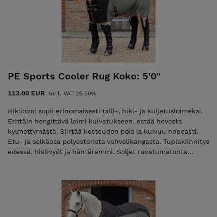
PE Sports Cooler Rug Koko: 5'0"
113.00 EUR
Incl. VAT 25.50%
Hikiloimi sopii erinomaisesti talli-, hiki- ja kuljetusloimeksi.
Erittäin hengittävä loimi kuivatukseen, estää hevosta
kylmettymästä. Siirtää kosteuden pois ja kuivuu nopeasti.
Etu- ja selkäosa polyesterista vohvelikangasta. Tuplakiinnitys
edessä. Ristivyöt ja häntäremmi. Soljet ruostumatonta
terästä. Väri: Musta/harmaa