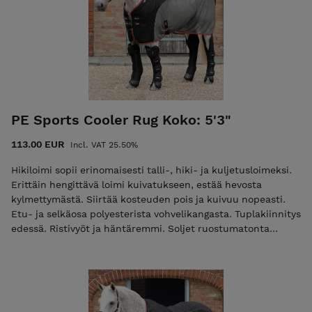
PE Sports Cooler Rug Koko: 5'3"
113.00 EUR
Incl. VAT 25.50%
Hikiloimi sopii erinomaisesti talli-, hiki- ja kuljetusloimeksi.
Erittäin hengittävä loimi kuivatukseen, estää hevosta
kylmettymästä. Siirtää kosteuden pois ja kuivuu nopeasti.
Etu- ja selkäosa polyesterista vohvelikangasta. Tuplakiinnitys
edessä. Ristivyöt ja häntäremmi. Soljet ruostumatonta
terästä. Väri: Musta/harmaa