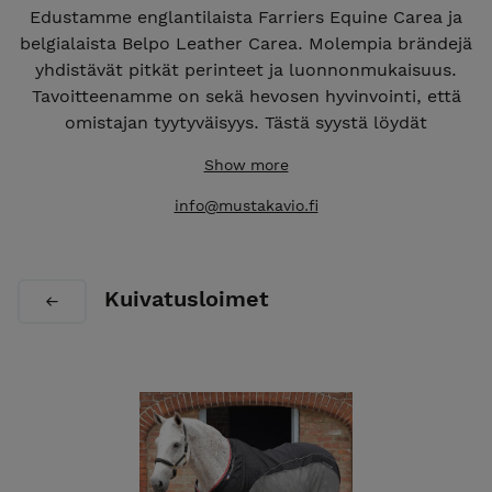
Edustamme englantilaista Farriers Equine Carea ja
belgialaista Belpo Leather Carea. Molempia brändejä
yhdistävät pitkät perinteet ja luonnonmukaisuus.
Tavoitteenamme on sekä hevosen hyvinvointi, että
omistajan tyytyväisyys. Tästä syystä löydät
valikoimastamme ainoastaan laadukkaita ja toimivia
Show more
tuotteita, joihin itse uskomme ja luotamme.
info@mustakavio.fi
Myös koko Premier Equine valikoima on tilattavissa
meidän kauttamme.
Takaamme nopean toimituksen varastossa olevien
Kuivatusloimet
tuotteiden osalta.