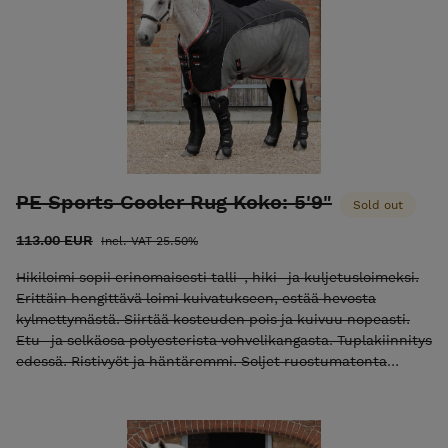
PE Sports Cooler Rug Koko: 5'9"
Sold out
113.00 EUR
Incl. VAT 25.50%
Hikiloimi sopii erinomaisesti talli-, hiki- ja kuljetusloimeksi.
Erittäin hengittävä loimi kuivatukseen, estää hevosta
kylmettymästä. Siirtää kosteuden pois ja kuivuu nopeasti.
Etu- ja selkäosa polyesterista vohvelikangasta. Tuplakiinnitys
edessä. Ristivyöt ja häntäremmi. Soljet ruostumatonta
terästä. Väri: Musta/harmaa