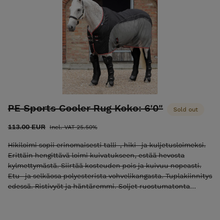
PE Sports Cooler Rug Koko: 6'0"
Sold out
113.00 EUR
Incl. VAT 25.50%
Hikiloimi sopii erinomaisesti talli-, hiki- ja kuljetusloimeksi.
Erittäin hengittävä loimi kuivatukseen, estää hevosta
kylmettymästä. Siirtää kosteuden pois ja kuivuu nopeasti.
Etu- ja selkäosa polyesterista vohvelikangasta. Tuplakiinnitys
edessä. Ristivyöt ja häntäremmi. Soljet ruostumatonta
terästä. Väri: Musta/harmaa