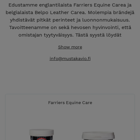
Edustamme englantilaista Farriers Equine Carea ja
belgialaista Belpo Leather Carea. Molempia brändejä
yhdistävät pitkät perinteet ja luonnonmukaisuus.
Tavoitteenamme on sekä hevosen hyvinvointi, että
omistajan tyytyväisyys. Tästä syystä löydät
valikoimastamme ainoastaan laadukkaita ja toimivia
Show more
tuotteita, joihin itse uskomme ja luotamme.
info@mustakavio.fi
Myös koko Premier Equine valikoima on tilattavissa
meidän kauttamme.
Takaamme nopean toimituksen varastossa olevien
tuotteiden osalta.
Farriers Equine Care