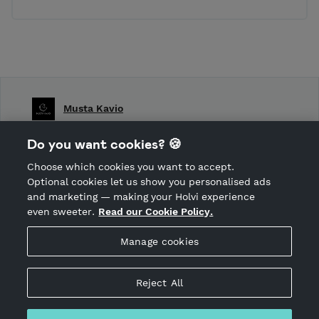
Musta Kavio
Shop Terms and Conditions
Do you want cookies? 🍪
Shop privacy policy
Choose which cookies you want to accept.
CANCEL ORDER
Optional cookies let us show you personalised ads
and marketing — making your Holvi experience
even sweeter.
Read our Cookie Policy.
Hosted by Holvi
Manage cookies
Holvi Payment Services Ltd is regulated by the Financial
Supervisory Authority of Finland as an Authorised Payment
Institution with license to operate in the European Economic
Reject All
Area.
© 2026 Holvi Payment Services Ltd.