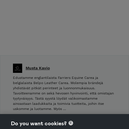
Musta Kavio
Edustamme englantilaista Farriers Equine Carea ja
belgialaista Belpo Leather Carea. Molempia brändejä
yhdistävät pitkät perinteet ja luonnonmukaisuus.
Tavoitteenamme on sekä hevosen hyvinvointi, että omistajan
tyytyväisyys. Tästä syystä löydät valikoimastamme
ainoastaan laadukkaita ja toimivia tuotteita, joihin itse
uskomme ja luotamme. Myös …
Shop Terms and Conditions
Do you want cookies? 🍪
Shop privacy policy