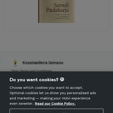
Kirppisgalleria Opinpuu
Shop Terms and Conditions
Shop privacy policy
Do you want cookies? 🍪
Cancellation policy
Choose which cookies you want to accept.
CANCEL ORDER
Optional cookies let us show you personalised ads
and marketing — making your Holvi experience
even sweeter.
Read our Cookie Policy.
Hosted by Holvi