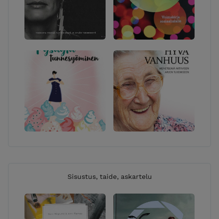
lähetys, ellei tuotekuvauksessa toisin mainita.
Paketin kulku noin 3-7 arkipäivää.
Sisustus, taide, askartelu