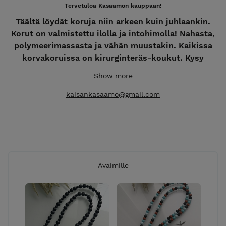
Tervetuloa Kasaamon kauppaan!
Täältä löydät koruja niin arkeen kuin juhlaankin.
Korut on valmistettu ilolla ja intohimolla! Nahasta,
polymeerimassasta ja vähän muustakin. Kaikissa
korvakoruissa on kirurginteräs-koukut. Kysy
rohkeasti myös muita vaihtoehtoja! Intohimosta
Show more
luomiseen - käsityötä Kangasalta.
kaisankasaamo@gmail.com
**Kaikkiin tilauksiin lisätään pakkaus- ja lähetyskulut
7,50€ **
Myös jälleenmyyntiin! Tiedustelut ja tilaukset
kaisankasaamo@gmail.com
Avaimille