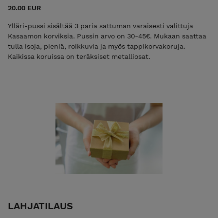
20.00 EUR
Ylläri-pussi sisältää 3 paria sattuman varaisesti valittuja
Kasaamon korviksia. Pussin arvo on 30-45€. Mukaan saattaa
tulla isoja, pieniä, roikkuvia ja myös tappikorvakoruja.
Kaikissa koruissa on teräksiset metalliosat.
LAHJATILAUS