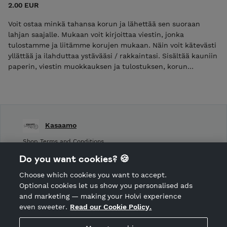
2.00 EUR
Voit ostaa minkä tahansa korun ja lähettää sen suoraan
lahjan saajalle. Mukaan voit kirjoittaa viestin, jonka
tulostamme ja liitämme korujen mukaan. Näin voit kätevästi
yllättää ja ilahduttaa ystävääsi / rakkaintasi. Sisältää kauniin
paperin, viestin muokkauksen ja tulostuksen, korun
pakkauksen ja postituksen pahvirasiassa.
Kasaamo
Shop Terms and Conditions
Shop privacy policy
Do you want cookies? 🍪
Cancellation policy
Choose which cookies you want to accept.
CANCEL ORDER
Optional cookies let us show you personalised ads
and marketing — making your Holvi experience
even sweeter.
Read our Cookie Policy.
Hosted by Holvi