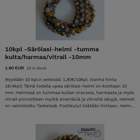
10kpl -Särölasi-helmi -tumma
kulta/harmaa/vitrail -10mm
1.80 EUR
10 in stock
Myydään 10 kpl:n seteissä: 1,80€/10kpl. (vanha hinta
1€/4kpl) Tämä todella upea särölasi-helmi on kooltaan 10
mm. Helmissä on tummaa kullan oranssia, harmaata ja myös
vitrail-pinnoitteen myötä sinertäviä ja vihreitä sävyjä. Helmet
on valmistettu Tsekeissä. Postikulut lisätään hintaan. Helmet
toimitetaan pehmokuoressa kirjelähetyksenä tai tilauksen
ollessa suurempi (vähintään 50€ ennen postikuluja),
pahvisessa postituslaatikossa, seurantakoodilla.