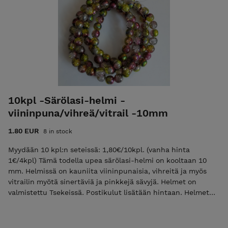
10kpl -Särölasi-helmi -
viininpuna/vihreä/vitrail -10mm
1.80 EUR
8 in stock
Myydään 10 kpl:n seteissä: 1,80€/10kpl. (vanha hinta
1€/4kpl) Tämä todella upea särölasi-helmi on kooltaan 10
mm. Helmissä on kauniita viininpunaisia, vihreitä ja myös
vitrailin myötä sinertäviä ja pinkkejä sävyjä. Helmet on
valmistettu Tsekeissä. Postikulut lisätään hintaan. Helmet
toimitetaan pehmokuoressa kirjelähetyksenä tai tilauksen
ollessa suurempi (vähintään 50€ ennen postikuluja),
pahvisessa postituslaatikossa, seurantakoodilla.