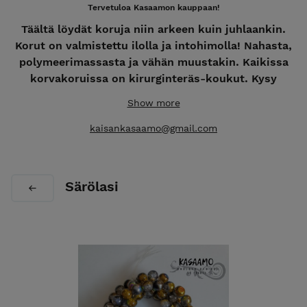
Tervetuloa Kasaamon kauppaan!
Täältä löydät koruja niin arkeen kuin juhlaankin.
Korut on valmistettu ilolla ja intohimolla! Nahasta,
polymeerimassasta ja vähän muustakin. Kaikissa
korvakoruissa on kirurginteräs-koukut. Kysy
rohkeasti myös muita vaihtoehtoja! Intohimosta
Show more
luomiseen - käsityötä Kangasalta.
kaisankasaamo@gmail.com
**Kaikkiin tilauksiin lisätään pakkaus- ja lähetyskulut
7,50€ **
Myös jälleenmyyntiin! Tiedustelut ja tilaukset
Särölasi
kaisankasaamo@gmail.com