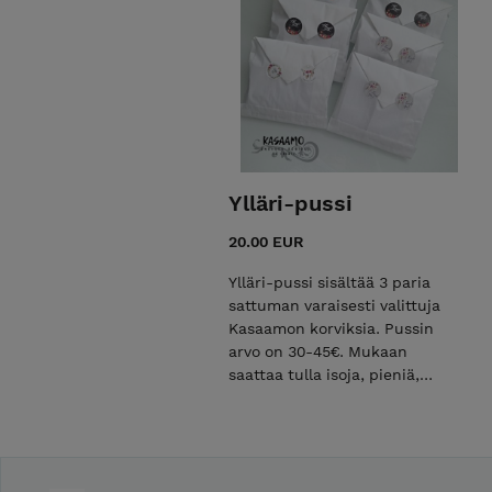
Ylläri-pussi
20.00 EUR
Ylläri-pussi sisältää 3 paria
sattuman varaisesti valittuja
Kasaamon korviksia. Pussin
arvo on 30-45€. Mukaan
saattaa tulla isoja, pieniä,
roikkuvia ja myös
tappikorvakoruja. Kaikissa
koruissa on teräksiset
metalliosat.