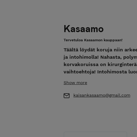
Kasaamo
Tervetuloa Kasaamon kauppaan!
Täältä löydät koruja niin arke
ja intohimolla! Nahasta, pol
korvakoruissa on kirurginter
vaihtoehtoja! Intohimosta luo
Show more
**Kaikkiin tilauksiin lisätään 
kaisankasaamo@gmail.com
Myös jälleenmyyntiin! Tiedus