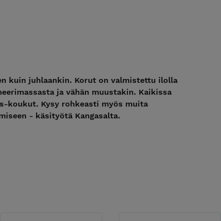
en kuin juhlaankin. Korut on valmistettu ilolla
ymeerimassasta ja vähän muustakin. Kaikissa
äs-koukut. Kysy rohkeasti myös muita
miseen - käsityötä Kangasalta.
pakkaus- ja lähetyskulut 7,50€ **
telut ja tilaukset kaisankasaamo@gmail.com