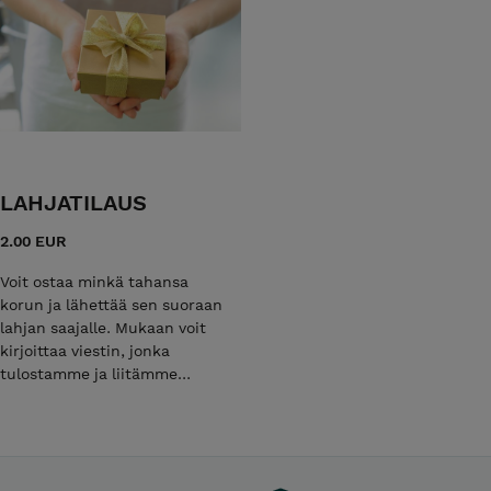
LAHJATILAUS
2.00 EUR
Voit ostaa minkä tahansa
korun ja lähettää sen suoraan
lahjan saajalle. Mukaan voit
kirjoittaa viestin, jonka
tulostamme ja liitämme
korujen mukaan. Näin voit
kätevästi yllättää ja ilahduttaa
ystävääsi / rakkaintasi.
Sisältää kauniin paperin,
viestin muokkauksen ja