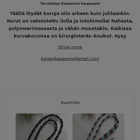
Tervetuloa Kasaamon kauppaan!
Täältä löydät koruja niin arkeen kuin juhlaankin.
Korut on valmistettu ilolla ja intohimolla! Nahasta,
polymeerimassasta ja vähän muustakin. Kaikissa
korvakoruissa on kirurginteräs-koukut. Kysy
rohkeasti myös muita vaihtoehtoja! Intohimosta
Show more
luomiseen - käsityötä Kangasalta.
kaisankasaamo@gmail.com
**Kaikkiin tilauksiin lisätään pakkaus- ja lähetyskulut
7,50€ **
Myös jälleenmyyntiin! Tiedustelut ja tilaukset
kaisankasaamo@gmail.com
Avaimille