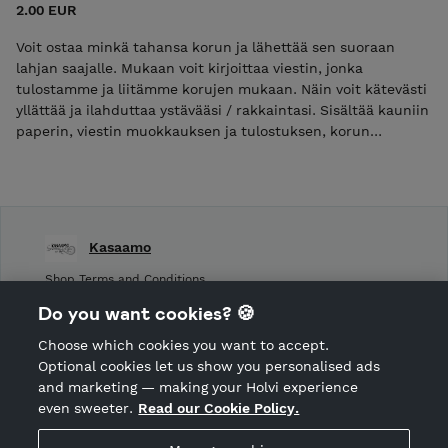
2.00 EUR
Voit ostaa minkä tahansa korun ja lähettää sen suoraan
lahjan saajalle. Mukaan voit kirjoittaa viestin, jonka
tulostamme ja liitämme korujen mukaan. Näin voit kätevästi
yllättää ja ilahduttaa ystävääsi / rakkaintasi. Sisältää kauniin
paperin, viestin muokkauksen ja tulostuksen, korun
pakkauksen ja postituksen pahvirasiassa.
Kasaamo
Shop Terms and Conditions
Shop privacy policy
Do you want cookies? 🍪
Cancellation policy
Choose which cookies you want to accept.
CANCEL ORDER
Optional cookies let us show you personalised ads
and marketing — making your Holvi experience
even sweeter.
Read our Cookie Policy.
Hosted by Holvi