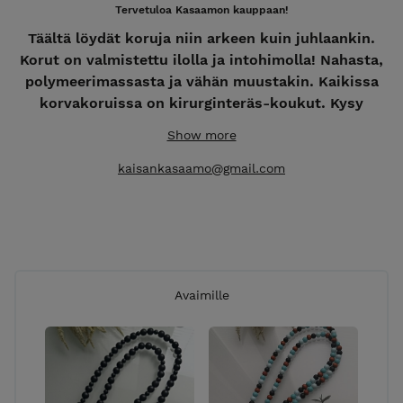
Tervetuloa Kasaamon kauppaan!
Täältä löydät koruja niin arkeen kuin juhlaankin.
Korut on valmistettu ilolla ja intohimolla! Nahasta,
polymeerimassasta ja vähän muustakin. Kaikissa
korvakoruissa on kirurginteräs-koukut. Kysy
rohkeasti myös muita vaihtoehtoja! Intohimosta
Show more
luomiseen - käsityötä Kangasalta.
kaisankasaamo@gmail.com
**Kaikkiin tilauksiin lisätään pakkaus- ja lähetyskulut
7,50€ **
Myös jälleenmyyntiin! Tiedustelut ja tilaukset
kaisankasaamo@gmail.com
Avaimille