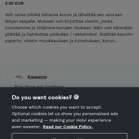
2.00 EUR
Voit ostaa minkä tahansa korun ja lähettää sen suoraan
lahjan saajalle. Mukaan voit kirjoittaa viestin, jonka
tulostamme ja liitämme korujen mukaan. Näin voit kätevästi
yllättää ja ilahduttaa ystävääsi / rakkaintasi. Sisältää kauniin
paperin, viestin muokkauksen ja tulostuksen, korun
pakkauksen ja postituksen pahvirasiassa.
Kasaamo
Shop Terms and Conditions
Shop privacy policy
Do you want cookies? 🍪
Cancellation policy
Choose which cookies you want to accept.
CANCEL ORDER
Optional cookies let us show you personalised ads
and marketing — making your Holvi experience
even sweeter.
Read our Cookie Policy.
Hosted by Holvi