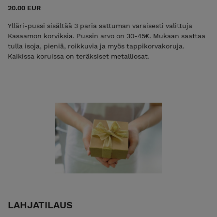
20.00 EUR
Ylläri-pussi sisältää 3 paria sattuman varaisesti valittuja
Kasaamon korviksia. Pussin arvo on 30-45€. Mukaan saattaa
tulla isoja, pieniä, roikkuvia ja myös tappikorvakoruja.
Kaikissa koruissa on teräksiset metalliosat.
LAHJATILAUS