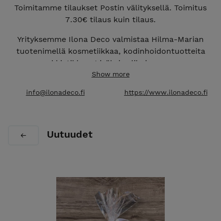
Toimitamme tilaukset Postin välityksellä. Toimitus
7.30€ tilaus kuin tilaus.
Yrityksemme Ilona Deco valmistaa Hilma-Marian
tuotenimellä kosmetiikkaa, kodinhoidontuotteita
mm. pyykkietikkaa. Lisäksi valikoimassamme on
joitakin yhteistyökumppaneiden valmistamia
Show more
käsitöitä sekä deliherkkuja mm. makukahvia.
info@ilonadeco.fi
https://www.ilonadeco.fi
Hilma-Marian verkkokaupassa on kosmetiikkaa,
kodinhoitoon pesuaineita, tuoksuvasta
pyykkietikasta kodin siivoustuotteisiin sekä
Uutuudet
delituotteita. Hilma-Marian verkkokauppa Holvissa
myy suoraan kuluttajille.
Jälleenmyyjiemme tukkukauppa sijaitsee
www.ilonadeco.fi
PAKKAUSTARVIKKEINA käytämme siistejä, puhtaita
kierrätyslaatikoita. Tällä tavoin säästämme luontoa
sekä pienennämme turhaa kulutusta, omalta