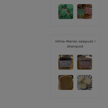
Myyntialue
Verkkokaupassa myytäviä tuott
maailmanlaajuisesti. We now al
details info@ilonadeco.fi
Toimitusaika
Hilma-Marian saippuat /
shampoot
Tilaukset pyritään toimittamaa
Pyrimme poistamaan väliaikais
jos jokin tilaamasi tuote on l
toimittamaan täydellisinä. Mikä
emme pysty saamaan sitä kohtuu
toimittaa osissa.
Viallisen tavaran vaihto ja tuo
Kaikista palautuksista on aina
Reklamointiaika tuotteen noud