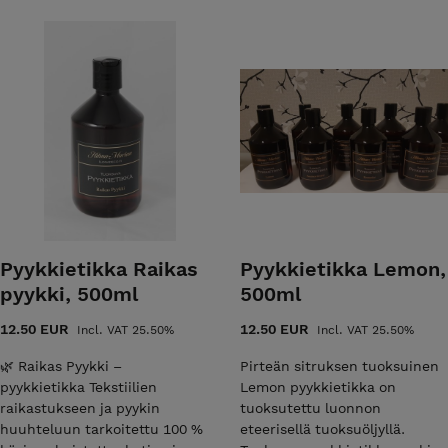
@ilonadeco.fi tai puhelimella numerosta 045-
hdetaan ainoastaan samaan uuteen
ta aiheutuneita kuluja, ellei palautuksesta ole
.
tamatta jättäminen ei ole sama kuin palautus!
uden kuluttajasuojalain mukaan veloitamme
paketeista kulut täysimääräisinä asiakkaalta).
 veloitamme 10 euroa, joka pidätetään
ta. Maksu koostuu tilauksen pakkaus-,
Pyykkietikka Raikas
Pyykkietikka Lemon,
ista.
pyykki, 500ml
500ml
hetykset
12.50 EUR
12.50 EUR
Incl. VAT 25.50%
Incl. VAT 25.50%
🌿 Raikas Pyykki –
Pirteän sitruksen tuoksuinen
sta pakkaamisesta huolimatta ei aina onnistu
pyykkietikka Tekstiilien
Lemon pyykkietikka on
perille. Tämän takia on hyvä jo lähetystä
raikastukseen ja pyykin
tuoksutettu luonnon
 kunto ja mahdolliset vauriot paketissa. Mikäli
huuhteluun tarkoitettu 100 %
eteerisellä tuoksuöljyllä.
 kuljetuksessa, tee HETI vahinkoilmoitus