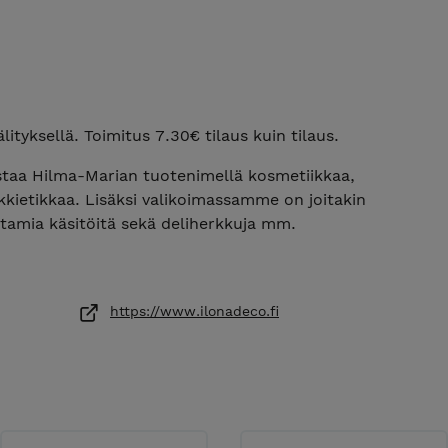
ityksellä. Toimitus 7.30€ tilaus kuin tilaus.
taa Hilma-Marian tuotenimellä kosmetiikkaa,
kietikkaa. Lisäksi valikoimassamme on joitakin
amia käsitöitä sekä deliherkkuja mm.
on kosmetiikkaa, kodinhoitoon pesuaineita,
n siivoustuotteisiin sekä delituotteita. Hilma-
https://www.ilonadeco.fi
myy suoraan kuluttajille.
e
www.ilonadeco.fi
iistejä, puhtaita kierrätyslaatikoita. Tällä
ä pienennämme turhaa kulutusta, omalta