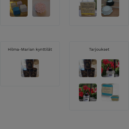
eita toimitetaan Suomen alueelle sekä
so deliver worldwide. Sent email for the
Hilma-Marian kynttilät
Tarjoukset
n postiin parin seuraavan arkipäivän aikana.
esti loppuneet tuotteet verkkokaupasta, mutta
oppu, ilmoitamme tästä. Tilaukset pyritään
li jokin tuote on pitempiaikaisesti loppu ja
ajan kuluessa lisää, niin tilaus voidaan
tteen palautus
 sovittava kauppiaan kanssa etukäteen.
osta on 14 päivää. Tavoitat meidät parhaiten