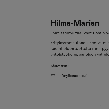
Hilma-Marian
Toimitamme tilaukset Postin väl
Yrityksemme Ilona Deco valmis
kodinhoidontuotteita mm. pyyk
yhteistyökumppaneiden valmist
makukahvia.
Show more
Hilma-Marian verkkokaupassa 
tuoksuvasta pyykkietikasta kodi
info@ilonadeco.fi
Marian verkkokauppa Holvissa 
Jälleenmyyjiemme tukkukauppa sijaitse
PAKKAUSTARVIKKEINA käytämme s
tavoin säästämme luontoa sek