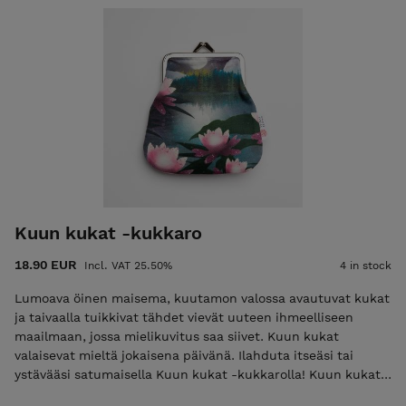
Kuun kukat -kukkaro
18.90 EUR
Incl. VAT 25.50%
4 in stock
Lumoava öinen maisema, kuutamon valossa avautuvat kukat
ja taivaalla tuikkivat tähdet vievät uuteen ihmeelliseen
maailmaan, jossa mielikuvitus saa siivet. Kuun kukat
valaisevat mieltä jokaisena päivänä. Ilahduta itseäsi tai
ystävääsi satumaisella Kuun kukat -kukkarolla! Kuun kukat -
kuosin suunnitellut Rasaliina Jänö on Järvenpäässä asuva,