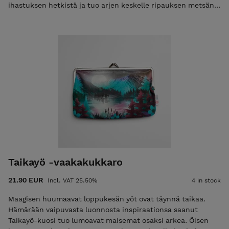
ihastuksen hetkistä ja tuo arjen keskelle ripauksen metsän
taikaa. Kuun lapsi -kuosin suunnitellut Rasaliina Jänö on
Järvenpäässä asuva, mielikuvituksesta valoa ja voimaa
ammentava kuvataiteilija. Jänön fantasiaa ja luonnon
kauneutta huokuvat kuvitukset tuovat arkeen ripauksen
taikaa ja uusien maailmojen lumoa. Kuvataiteilijana Jänö
inspiroituu erityisesti arjen yllätyksellisistä hetkistä:
auringonlaskuista, ukkospilvistä, ihmisistä ja metsän taiasta.
Kuun lapsi -kukkaron ostamalla tuet Kiteen Tekstiilitehtaan
toimintaa. Materiaali: Suomessa painettu 100%
puuvillakangas. Vuori: 100% puuvillakangas. Kukkaron koko:
12 cm x 12 cm. Sangan leveys: 8 cm
Taikayö -vaakakukkaro
21.90 EUR
Incl. VAT 25.50%
4 in stock
Maagisen huumaavat loppukesän yöt ovat täynnä taikaa.
Hämärään vaipuvasta luonnosta inspiraationsa saanut
Taikayö-kuosi tuo lumoavat maisemat osaksi arkea. Öisen