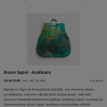
luonnon mystiikkaa ja kestävää kotimaista käsityötä.
Taikayö-kuosin suunnitellut Rasaliina Jänö on Järvenpäässä
asuva, mielikuvituksesta valoa ja voimaa ammentava
kuvataiteilija. Jänön fantasiaa ja luonnon kauneutta
huokuvat kuvitukset tuovat arkeen ripauksen taikaa ja
uusien maailmojen lumoa. Kuvataiteilijana Jänö inspiroituu
erityisesti arjen yllätyksellisistä hetkistä: auringonlaskuista,
ukkospilvistä, ihmisistä ja metsän taiasta. Taikayö-kukkaron
ostamalla tuet Kiteen tekstiilitehtaan toimintaa. Materiaali:
Suomessa painettu 100% puuvillakangas. Vuori: 100%
puuvillakangas. Kukkaron koko: 12 cm x 12 cm. Sangan
leveys: 8 cm
Kuun lapsi -kukkaro
18.90 EUR
Incl. VAT 25.50%
4 in stock
Metsä on täynnä ihmeellistä elämää. Jos olemme oikein
onnekkaita, voimme nähdä siitä vilahduksen. Vehreän
luonnon keskellä eteemme saattaa ilmestyä jotain suloista ja
taianomaista. Kuun lapsi -kukkaro muistuttaa näistä