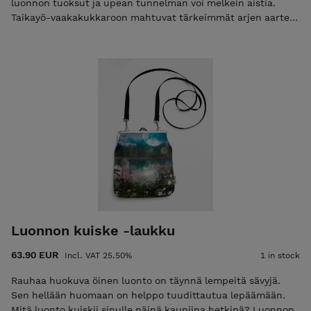
luonnon tuoksut ja upean tunnelman voi melkein aistia.
Taikayö-vaakakukkaroon mahtuvat tärkeimmät arjen aarteet
sekä ripaus luonnon mystiikkaa. Sopii hyvin esimerkiksi
meikkipussiksi, penaaliksi tai silmälaseille. Taikayö-kuosin
suunnitellut Rasaliina Jänö on Järvenpäässä asuva,
mielikuvituksesta valoa ja voimaa ammentava kuvataiteilija.
Jänön fantasiaa ja luonnon kauneutta huokuvat kuvitukset
tuovat arkeen ripauksen taikaa ja uusien maailmojen lumoa.
Kuvataiteilijana Jänö inspiroituu erityisesti arjen
yllätyksellisistä hetkistä: auringonlaskuista, ukkospilvistä,
ihmisistä ja metsän taiasta. Taikayö-vaakakukkaron
ostamalla tuet Kiteen tekstiilitehtaan toimintaa. Materiaali:
Suomessa painettu 100% puuvillakangas. Vuori: 100%
puuvillakangas. Kukkaron koko: 20 cm x 12 cm. Sangan
leveys: 18 cm
Luonnon kuiske -laukku
63.90 EUR
Incl. VAT 25.50%
1 in stock
Rauhaa huokuva öinen luonto on täynnä lempeitä sävyjä.
Sen hellään huomaan on helppo tuudittautua lepäämään.
Mitä luonto kuiskii sinulle näinä kauniina hetkinä? Luonnon