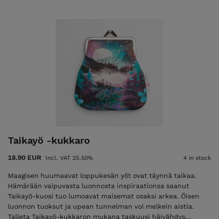
suunnitellut Rasaliina Jänö on Järvenpäässä asuva,
mielikuvituksesta valoa ja voimaa ammentava kuvataiteilija.
Jänön fantasiaa ja luonnon kauneutta huokuvat kuvitukset
tuovat arkeen ripauksen taikaa ja uusien maailmojen lumoa.
Kuvataiteilijana Jänö inspiroituu erityisesti arjen
yllätyksellisistä hetkistä: auringonlaskuista, ukkospilvistä,
ihmisistä ja metsän taiasta. Luonnon kuiske -kukkaron
ostamalla tuet Kiteen Tekstiilitehtaan toimintaa. Materiaali:
Suomessa painettu 100% puuvillakangas. Vuori: 100%
puuvillakangas. Kukkaron koko: 12 cm x 12 cm. Sangan
leveys: 8 cm
Taikayö -kukkaro
18.90 EUR
Incl. VAT 25.50%
4 in stock
Maagisen huumaavat loppukesän yöt ovat täynnä taikaa.
Hämärään vaipuvasta luonnosta inspiraationsa saanut
Taikayö-kuosi tuo lumoavat maisemat osaksi arkea. Öisen
luonnon tuoksut ja upean tunnelman voi melkein aistia.
Talleta Taikayö-kukkaron mukana taskuusi häivähdys