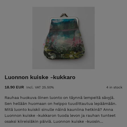
mielikuvituksesta valoa ja voimaa ammentava kuvataiteilija.
Jänön fantasiaa ja luonnon kauneutta huokuvat kuvitukset
tuovat arkeen ripauksen taikaa ja uusien maailmojen lumoa.
Kuvataiteilijana Jänö inspiroituu erityisesti arjen
yllätyksellisistä hetkistä: auringonlaskuista, ukkospilvistä,
ihmisistä ja metsän taiasta. Kuun kukat -kukkaron ostamalla
tuet Kiteen Tekstiilitehtaan toimintaa. Materiaali: Suomessa
painettu 100% puuvillakangas. Vuori: 100% puuvillakangas.
Kukkaron koko: 12 cm x 12 cm. Sangan leveys: 8 cm
Luonnon kuiske -kukkaro
18.90 EUR
Incl. VAT 25.50%
4 in stock
Rauhaa huokuva öinen luonto on täynnä lempeitä sävyjä.
Sen hellään huomaan on helppo tuudittautua lepäämään.
Mitä luonto kuiskii sinulle näinä kauniina hetkinä? Anna
Luonnon kuiske -kukkaron tuoda levon ja rauhan tunteet
osaksi kiireisiäkin päiviä. Luonnon kuiske -kuosin