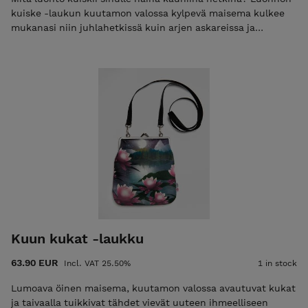
kuiske -laukun kuutamon valossa kylpevä maisema kulkee
mukanasi niin juhlahetkissä kuin arjen askareissa ja
muistuttaa luonnon rauhoittavasta voimasta. Luonnon
kuiske -kuosin suunnitellut Rasaliina Jänö on Järvenpäässä
asuva, mielikuvituksesta valoa ja voimaa ammentava
kuvataiteilija. Jänön fantasiaa ja luonnon kauneutta
huokuvat kuvitukset tuovat arkeen ripauksen taikaa ja
uusien maailmojen lumoa. Kuvataiteilijana Jänö inspiroituu
erityisesti arjen yllätyksellisistä hetkistä: auringonlaskuista,
ukkospilvistä, ihmisistä ja metsän taiasta. Luonnon kuiske -
laukun ostamalla tuet Kiteen Tekstiilitehtaan toimintaa.
Materiaali: Suomessa painettu 100% puuvillakangas. Vuori:
100% puuvillakangas. Laukun koko: 17 cm x 19 cm. Sangan
leveys: 14 cm
Kuun kukat -laukku
63.90 EUR
Incl. VAT 25.50%
1 in stock
Lumoava öinen maisema, kuutamon valossa avautuvat kukat
ja taivaalla tuikkivat tähdet vievät uuteen ihmeelliseen