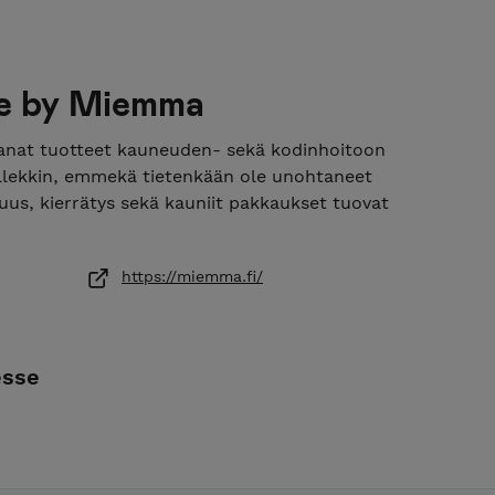
e by Miemma
nat tuotteet kauneuden- sekä kodinhoitoon
psillekkin, emmekä tietenkään ole unohtaneet
suus, kierrätys sekä kauniit pakkaukset tuovat
https://miemma.fi/
esse