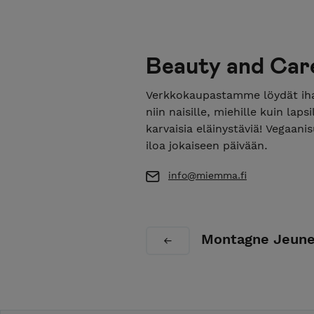
Beauty and Car
Verkkokaupastamme löydät iha
niin naisille, miehille kuin la
karvaisia eläinystäviä! Vegaani
iloa jokaiseen päivään.
info@miemma.fi
Montagne Jeun