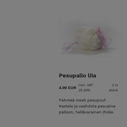
kolmoisvoiyhdistelmä tekevät
suihkuhetkestä todellisen
hemmotteluhetken. Noin 35
käyttökertaa. Käyttöohje:
Kastele sieni suihkun alla.
Hiero hellävaroen ihoa, käytä
sienen karkeampaa puolta
kuorintaan ja puhdistukseen.
Vaahtoaa runsaasti. Huuhtele
lopuksi vaahto pois.
Pesupallo lila
Incl. VAT
2 in
4.90 EUR
25.50%
stock
Pehmeä mesh pesupouf.
Kastele ja vaahdota pesuaine
palloon, hellävarainen iholle.