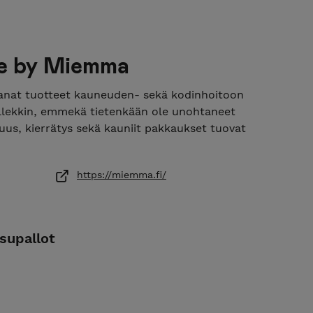
e by Miemma
nat tuotteet kauneuden- sekä kodinhoitoon
psillekkin, emmekä tietenkään ole unohtaneet
suus, kierrätys sekä kauniit pakkaukset tuovat
https://miemma.fi/
supallot