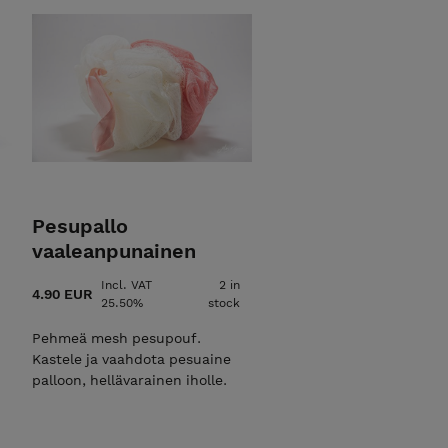
Pesupallo
vaaleanpunainen
Incl. VAT
2 in
4.90 EUR
25.50%
stock
Pehmeä mesh pesupouf.
Kastele ja vaahdota pesuaine
palloon, hellävarainen iholle.