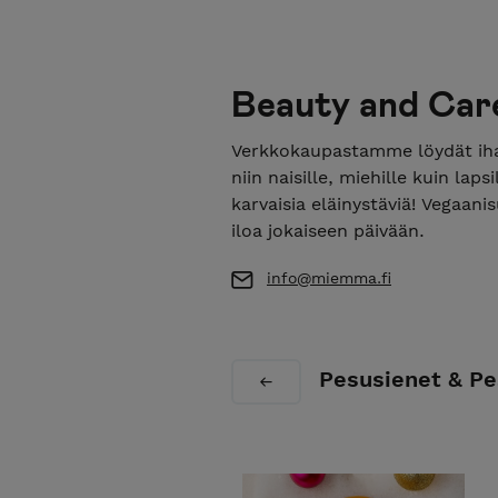
Beauty and Car
Verkkokaupastamme löydät iha
niin naisille, miehille kuin la
karvaisia eläinystäviä! Vegaani
iloa jokaiseen päivään.
info@miemma.fi
Pesusienet & Pe