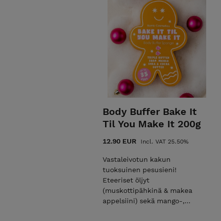
Body Buffer Bake It
Til You Make It 200g
12.90 EUR
Incl. VAT 25.50%
Vastaleivotun kakun
tuoksuinen pesusieni!
Eteeriset öljyt
(muskottipähkinä & makea
appelsiini) sekä mango-,
shea- ja kaakaovoita sisältävä