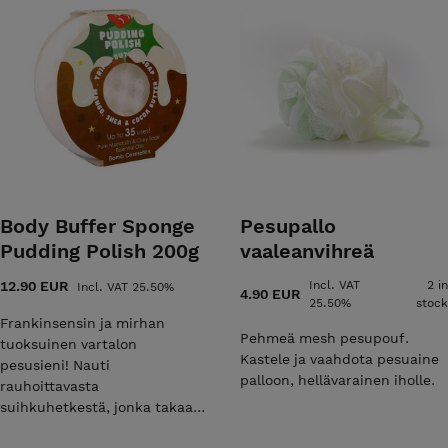
Body Buffer Sponge
Pesupallo
Pudding Polish 200g
vaaleanvihreä
12.90 EUR
Incl. VAT
2 in
Incl. VAT 25.50%
4.90 EUR
25.50%
stock
Frankinsensin ja mirhan
Pehmeä mesh pesupouf.
tuoksuinen vartalon
Kastele ja vaahdota pesuaine
pesusieni! Nauti
palloon, hellävarainen iholle.
rauhoittavasta
suihkuhetkestä, jonka takaa
aidot frankinsensin ja mirhan