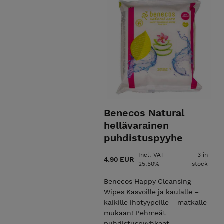
Benecos Natural
hellävarainen
puhdistuspyyhe
Incl. VAT
3 in
4.90 EUR
25.50%
stock
Benecos Happy Cleansing
Wipes Kasvoille ja kaulalle –
kaikille ihotyypeille – matkalle
mukaan! Pehmeät
puhdistuspyyhkeet