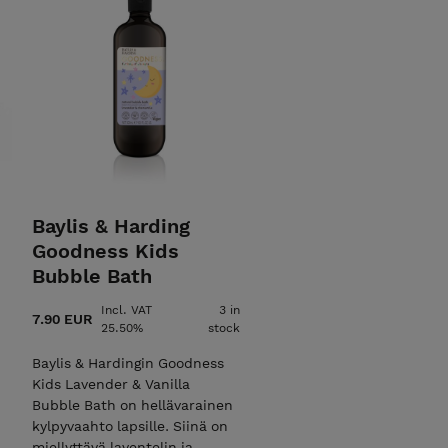
Baylis & Harding
Goodness Kids
Bubble Bath
Incl. VAT
3 in
7.90 EUR
25.50%
stock
Baylis & Hardingin Goodness
Kids Lavender & Vanilla
Bubble Bath on hellävarainen
kylpyvaahto lapsille. Siinä on
miellyttävä laventelin ja