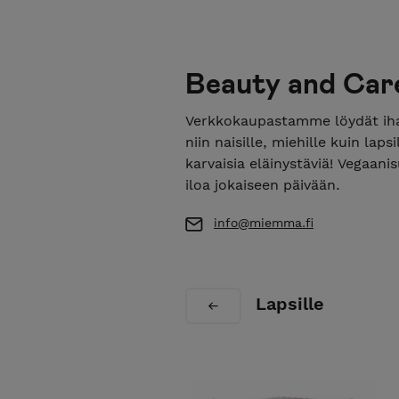
Beauty and Car
Verkkokaupastamme löydät iha
niin naisille, miehille kuin la
karvaisia eläinystäviä! Vegaani
iloa jokaiseen päivään.
info@miemma.fi
Lapsille