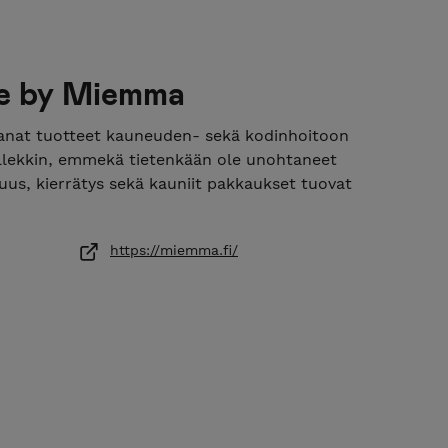
e by Miemma
nat tuotteet kauneuden- sekä kodinhoitoon
psillekkin, emmekä tietenkään ole unohtaneet
suus, kierrätys sekä kauniit pakkaukset tuovat
https://miemma.fi/