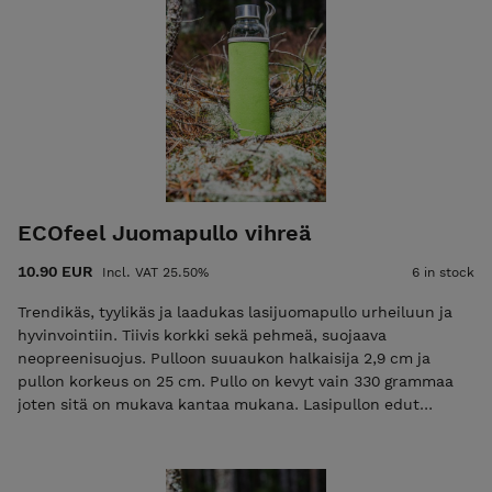
ECOfeel Juomapullo vihreä
10.90 EUR
Incl. VAT 25.50%
6 in stock
Trendikäs, tyylikäs ja laadukas lasijuomapullo urheiluun ja
hyvinvointiin. Tiivis korkki sekä pehmeä, suojaava
neopreenisuojus. Pulloon suuaukon halkaisija 2,9 cm ja
pullon korkeus on 25 cm. Pullo on kevyt vain 330 grammaa
joten sitä on mukava kantaa mukana. Lasipullon edut
muovipulloon verrattuna: Ei vapauta haitallisia kemikaaleja
elimistöön Vesi maistuu aina puhtaalta ja raikkaalta
Pestävissä kokonaan - joko käsin tai koneessa Ei