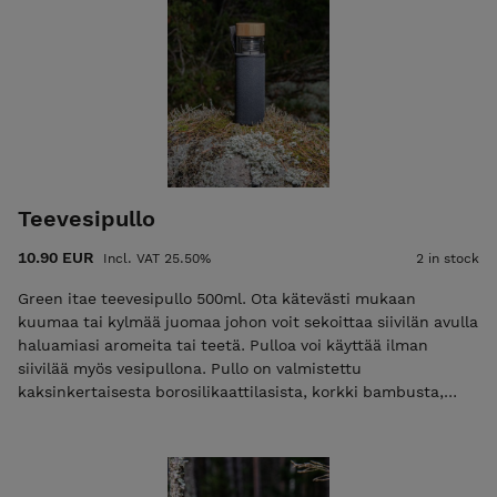
Teevesipullo
10.90 EUR
Incl. VAT 25.50%
2 in stock
Green itae teevesipullo 500ml. Ota kätevästi mukaan
kuumaa tai kylmää juomaa johon voit sekoittaa siivilän avulla
haluamiasi aromeita tai teetä. Pulloa voi käyttää ilman
siivilää myös vesipullona. Pullo on valmistettu
kaksinkertaisesta borosilikaattilasista, korkki bambusta,
siivilä ruostumattomasta teräksestä sekä musta
neopreenisuojus. Pullo ja siivilä pestävissä
astianpesukoneessa tai käsin. Korkeus 25,5cm ja halkaisija
7cm.