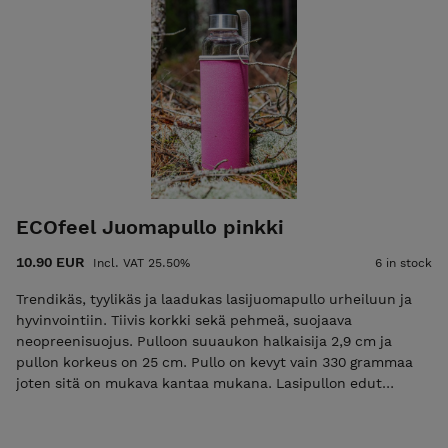
naarmuunnu Ekologinen 550ml Materiaali: pullo kestävä
borosilikaattilasi, korkki ruostumaton teräs, käsisuojus
neopreeni.
ECOfeel Juomapullo pinkki
10.90 EUR
Incl. VAT 25.50%
6 in stock
Trendikäs, tyylikäs ja laadukas lasijuomapullo urheiluun ja
hyvinvointiin. Tiivis korkki sekä pehmeä, suojaava
neopreenisuojus. Pulloon suuaukon halkaisija 2,9 cm ja
pullon korkeus on 25 cm. Pullo on kevyt vain 330 grammaa
joten sitä on mukava kantaa mukana. Lasipullon edut
muovipulloon verrattuna: Ei vapauta haitallisia kemikaaleja
elimistöön Vesi maistuu aina puhtaalta ja raikkaalta
Pestävissä kokonaan - joko käsin tai koneessa Ei