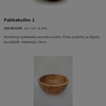
Pahkakulho 1
120.00 EUR
Incl. VAT 14.00%
Ikimännyn pahkasta sorvattu kulho. Pinta poltettu ja öljytty
puuöljyllä. Halkaisija 23cm.