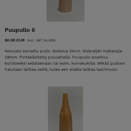
Puupullo 6
60.00 EUR
Incl. VAT 14.00%
Koivusta sorvattu pullo. Korkeus 24cm. Sisäreijän halkaisija
18mm. Pintakäsitelty puuvahalla. Puupullo soveltuu
koristeeksi sellaisenaan tai esim. kuivakukille. Mikäli pulloon
halutaan laittaa vettä, tulee sen sisälle laittaa lasi/muovi.