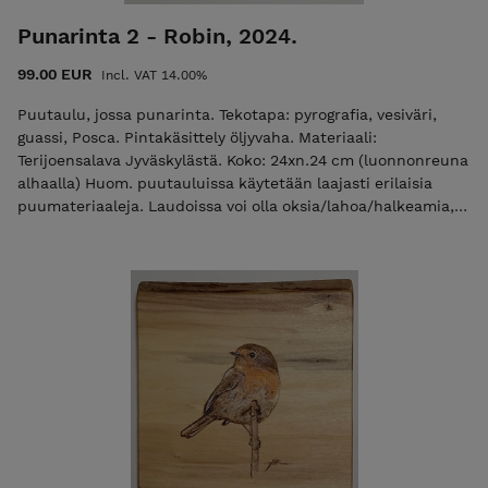
Punarinta 2 - Robin, 2024.
99.00 EUR
Incl. VAT 14.00%
Puutaulu, jossa punarinta. Tekotapa: pyrografia, vesiväri,
guassi, Posca. Pintakäsittely öljyvaha. Materiaali:
Terijoensalava Jyväskylästä. Koko: 24xn.24 cm (luonnonreuna
alhaalla) Huom. puutauluissa käytetään laajasti erilaisia
puumateriaaleja. Laudoissa voi olla oksia/lahoa/halkeamia,
joita on hyödynnetty aiheen toteutuksessa. Ripustusvalmis.