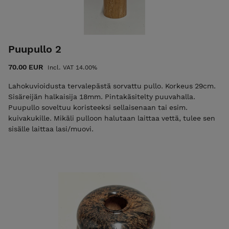
Puupullo 2
70.00 EUR
Incl. VAT 14.00%
Lahokuvioidusta tervalepästä sorvattu pullo. Korkeus 29cm.
Sisäreijän halkaisija 18mm. Pintakäsitelty puuvahalla.
Puupullo soveltuu koristeeksi sellaisenaan tai esim.
kuivakukille. Mikäli pulloon halutaan laittaa vettä, tulee sen
sisälle laittaa lasi/muovi.