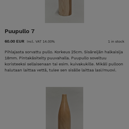
Puupullo 7
60.00 EUR
Incl. VAT 14.00%
1 in stock
Pihlajasta sorvattu pullo. Korkeus 25cm. Sisäreijän halkaisija
18mm. Pintakäsitelty puuvahalla. Puupullo soveltuu
koristeeksi sellaisenaan tai esim. kuivakukille. Mikäli pulloon
halutaan laittaa vettä, tulee sen sisälle laittaa lasi/muovi.