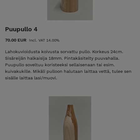
Puupullo 4
70.00 EUR
Incl. VAT 14.00%
Lahokuvioidusta koivusta sorvattu pullo. Korkeus 24cm.
Sisäreijän halkaisija 18mm. Pintakäsitelty puuvahalla.
Puupullo soveltuu koristeeksi sellaisenaan tai esim.
kuivakukille. Mikäli pulloon halutaan laittaa vettä, tulee sen
sisälle laittaa lasi/muovi.