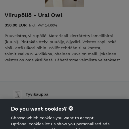
Viirupöllö - Ural Owl
350.00 EUR
Incl. VAT 14.00%
Puuveistos, viirupöllö. Materiaali kierrätetty lamellihirsi
(kuusi). Pintakäsittely: puuöljy, öljyväri. Veistos sopii sekä
sisä- että ulkotiloihin. Pöllöt tehdään tilauksesta,
toimitusaika n. 4 viikkoa, oheinen kuva on malli, jokainen
veistos on oma yksilönsä. Lähetämme valmiista veistoksesta
kuvan ennen toimitusta. Tarvittaessa veistokselle voidaan
tehdä myös esim. jalusta. Lisätiedot: mika@tyvipuu.fi.
Tyvikauppa
Shop Terms and Conditions
Do you want cookies? 🍪
Shop privacy policy
Choose which cookies you want to accept.
CANCEL ORDER
Optional cookies let us show you personalised ads