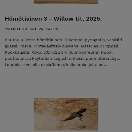
Hömötiainen 3 - Willow tit, 2025.
120.00 EUR
Incl. VAT 14.00%
Puutaulu, jossa hömötiainen. Tekotapa: pyrografia, vesiväri,
guassi, Posca. Pintakäsittely öljyvaha. Materiaali: Poppeli
Kuokkalasta. Koko: 30x n.22 cm (luonnonreuna) Huom.
puutauluissa käytetään laajasti erilaisia puumateriaaleja.
Laudoissa voi olla oksia/lahoa/halkeamia, joita on
hyödynnetty aiheen toteutuksessa. Ripustusvalmis.