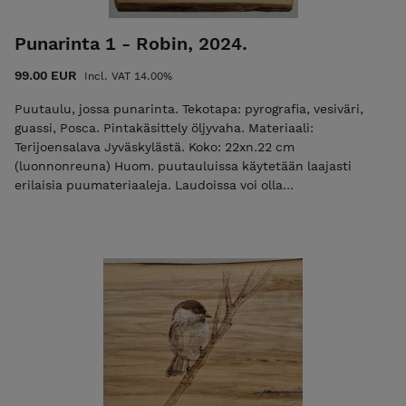
Punarinta 1 - Robin, 2024.
99.00 EUR
Incl. VAT 14.00%
Puutaulu, jossa punarinta. Tekotapa: pyrografia, vesiväri,
guassi, Posca. Pintakäsittely öljyvaha. Materiaali:
Terijoensalava Jyväskylästä. Koko: 22xn.22 cm
(luonnonreuna) Huom. puutauluissa käytetään laajasti
erilaisia puumateriaaleja. Laudoissa voi olla
oksia/lahoa/halkeamia, joita on hyödynnetty aiheen
toteutuksessa. Ripustusvalmis.