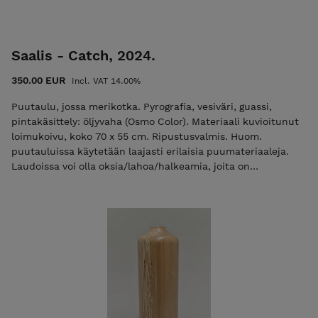
Saalis - Catch, 2024.
350.00 EUR
Incl. VAT 14.00%
Puutaulu, jossa merikotka. Pyrografia, vesiväri, guassi,
pintakäsittely: öljyvaha (Osmo Color). Materiaali kuvioitunut
loimukoivu, koko 70 x 55 cm. Ripustusvalmis. Huom.
puutauluissa käytetään laajasti erilaisia puumateriaaleja.
Laudoissa voi olla oksia/lahoa/halkeamia, joita on
hyödynnetty aiheen toteutuksessa. Ripustusvalmis.