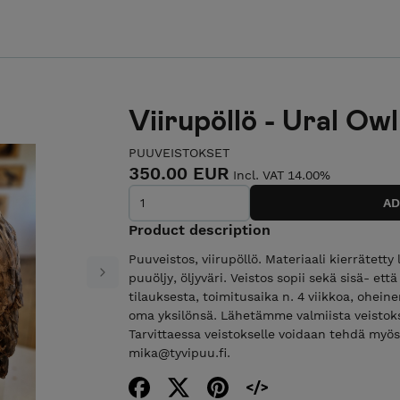
Viirupöllö - Ural Owl
PUUVEISTOKSET
350.00 EUR
Incl. VAT 14.00%
Product description
Puuveistos, viirupöllö. Materiaali kierrätetty l
puuöljy, öljyväri. Veistos sopii sekä sisä- ett
Next
tilauksesta, toimitusaika n. 4 viikkoa, ohein
oma yksilönsä. Lähetämme valmiista veistok
Tarvittaessa veistokselle voidaan tehdä myös 
mika@tyvipuu.fi.