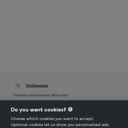
Tyvikauppa
Tuotteita kotimaisesta lähipuusta
Shop Terms and Conditions
Do you want cookies? 🍪
Shop privacy policy
Choose which cookies you want to accept.
CANCEL ORDER
Optional cookies let us show you personalised ads