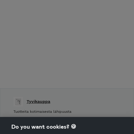
Tyvikauppa
Tuotteita kotimaisesta lähipuusta
Shop Terms and Conditions
Do you want cookies? 🍪
Shop privacy policy