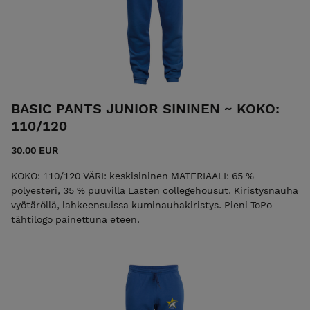
tilauksessa antamien osoitetietojen mukaisesti.
Lisätietoja: shop@topo.fi | 045-104 0505
BASIC PANTS JUNIOR SININEN ~ KOKO:
110/120
30.00 EUR
KOKO: 110/120 VÄRI: keskisininen MATERIAALI: 65 %
polyesteri, 35 % puuvilla Lasten collegehousut. Kiristysnauha
vyötäröllä, lahkeensuissa kuminauhakiristys. Pieni ToPo­-
tähtilogo painettuna eteen.