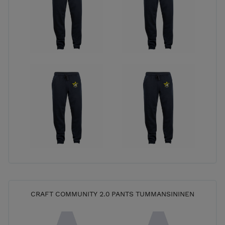
tilauksessa antamien osoitetietojen mukaisesti.
Lisätietoja: shop@topo.fi | 045-104 0505
CRAFT COMMUNITY 2.0 PANTS TUMMANSININEN