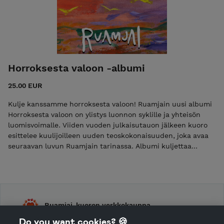
Horroksesta valoon -albumi
25.00 EUR
Kulje kanssamme horroksesta valoon! Ruamjain uusi albumi
Horroksesta valoon on ylistys luonnon syklille ja yhteisön
luomisvoimalle. Viiden vuoden julkaisutauon jälkeen kuoro
esittelee kuulijoilleen uuden teoskokonaisuuden, joka avaa
seuraavan luvun Ruamjain tarinassa. Albumi kuljettaa
kuulijan hiljaisesta horroksesta kohti heräävää kevättä ja
keskiyön aurinkoa. Luontoteemat, väkevät tunnelmat sekä
Ruamjain lämmin sointi tekevät albumista koskettavan
elämyksen. Perkussioita lukuunottamatta kaikki levyllä on
luotu yksinomaan ihmisäänellä. Valtaosa kappaleista on
Ruamjai-kuoron verkkokauppa
ensilevytyksiä — nykyisten ja entisten kuorolaisten tuoreita,
elämänmakuisia teoksia, joissa ääneen pääsee kuoron
Do you want cookies? 🍪
Shop Terms and Conditions