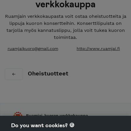
verkkokauppa
Ruamjain verkkokaupasta voit ostaa oheistuotteita ja
lippuja kuoron konsertteihin. Konserttilipuista on
tarjolla myös kannatuslippu, jolla voit tukea kuoron
toimintaa.
ruamjaikuoro@gmail.com
http://www.ruamjai.fi
Oheistuotteet
Ruamjai-kuoron verkkokauppa
Do you want cookies? 🍪
Shop Terms and Conditions