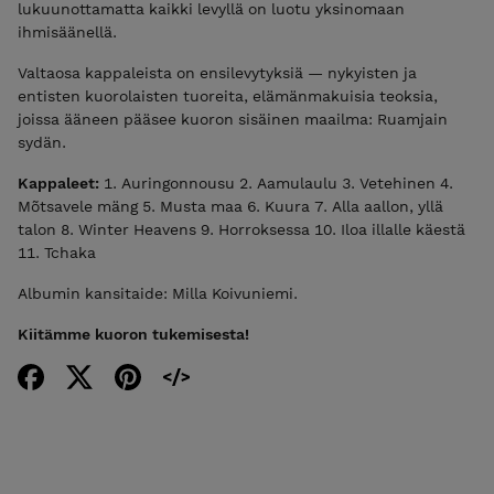
lukuunottamatta kaikki levyllä on luotu yksinomaan
ihmisäänellä.
Valtaosa kappaleista on ensilevytyksiä — nykyisten ja
entisten kuorolaisten tuoreita, elämänmakuisia teoksia,
joissa ääneen pääsee kuoron sisäinen maailma: Ruamjain
sydän.
Kappaleet:
1. Auringonnousu 2. Aamulaulu 3. Vetehinen 4.
Mõtsavele mäng ⁠5. Musta maa 6. Kuura 7. Alla aallon, yllä
talon 8. Winter Heavens 9. ⁠Horroksessa 10. Iloa illalle käestä
11. Tchaka
Albumin kansitaide: Milla Koivuniemi.
Kiitämme kuoron tukemisesta!