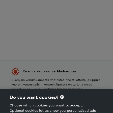
Ruamjai-kuoron verkkokauppa
Ruamjain verkkokaupasta voit ostaa oheistuotteita ja lippuja
kuoron konsertteihin. Konserttilipuista on tarjolla myös
kannatuslippu, jolla voit tukea kuoron toimintaa.
Do you want cookies? 🍪
Shop Terms and Conditions
Choose which cookies you want to accept.
CANCEL ORDER
Optional cookies let us show you personalised ads