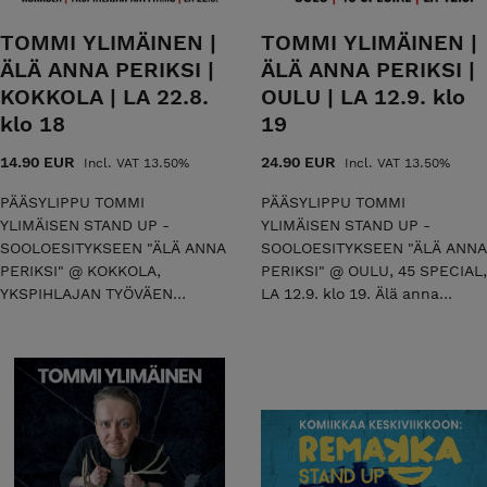
TOMMI YLIMÄINEN |
TOMMI YLIMÄINEN |
ÄLÄ ANNA PERIKSI |
ÄLÄ ANNA PERIKSI |
KOKKOLA | LA 22.8.
OULU | LA 12.9. klo
klo 18
19
14.90 EUR
24.90 EUR
Incl. VAT 13.50%
Incl. VAT 13.50%
PÄÄSYLIPPU TOMMI
PÄÄSYLIPPU TOMMI
YLIMÄISEN STAND UP -
YLIMÄISEN STAND UP -
SOOLOESITYKSEEN "ÄLÄ ANNA
SOOLOESITYKSEEN "ÄLÄ ANNA
PERIKSI" @ KOKKOLA,
PERIKSI" @ OULU, 45 SPECIAL,
YKSPIHLAJAN TYÖVÄEN
LA 12.9. klo 19. Älä anna
NÄYTTÄMÖ LA 22.8. klo 18.
periksi on stand up -koomikko
Kyseessä on sooloesityksen
Tommi Ylimäisen
kenraaliharjoitus. Älä anna
ensimmäinen sooloesitys,
periksi on stand up -koomikko
jossa aikakautemme
Tommi Ylimäisen
elämänmenoa ruoditaan
ensimmäinen sooloesitys,
laidasta laitaan ronskilla
jossa aikakautemme
lämmöllä. Tommi on
elämänmenoa ruoditaan
kemiläisyyden kompressoima