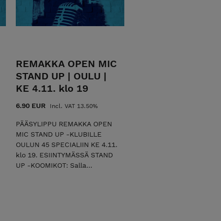
koomikko, joka tarjoaa
esityksessään mustan
huumorin sävyttämää
hyväntahtoista komiikkaa.
Merilappilaista
mielenmaisemaa
REMAKKA OPEN MIC
hauskimmillaan! Älä anna
STAND UP | OULU |
sinäkään periksi, vaan saavu
KE 4.11. klo 19
kokemaan livenä tämä keikka!
Esityksessä nähdään
6.90 EUR
Incl. VAT 13.50%
yleisölämmittelijänä stand up
-koomikko Neeta Murtomäki.
PÄÄSYLIPPU REMAKKA OPEN
ROVANIEMI | BULL BAR & GRILL
MIC STAND UP -KLUBILLE
(Arctic City Hotel) | LA
OULUN 45 SPECIALIIN KE 4.11.
10.10.2026 klo 19 | KESTO 1T
klo 19. ESIINTYMÄSSÄ STAND
30MIN | K-18 TERVETULOA
UP -KOOMIKOT: Salla
MUKAAN!
Marttinen, Raimo Lusma, Niilo
Rauhanen, Sanni Utriainen,
Bill Munsill, Lasse Oikarinen,
Hanna Mäkeläinen & Erika
Pekkarinen. Remakan