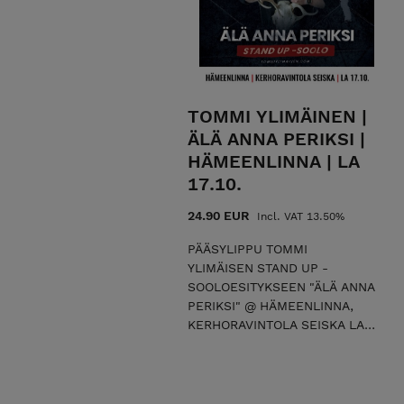
on sallittu esityksen aikana
ilman salamavaloa, mutta
videokuvaaminen on kielletty.
Jos tulet esitykseen
pyörätuolilla, ota yhteys:
juha@komediafestivaali.fi
TOMMI YLIMÄINEN |
Tapahtuman tuottaa
ÄLÄ ANNA PERIKSI |
Jylhäsalmi Productons Oy
yhteistyökumppaninaan
HÄMEENLINNA | LA
Remakka Stand Up Oy.
17.10.
24.90 EUR
Incl. VAT 13.50%
PÄÄSYLIPPU TOMMI
YLIMÄISEN STAND UP -
SOOLOESITYKSEEN "ÄLÄ ANNA
PERIKSI" @ HÄMEENLINNA,
KERHORAVINTOLA SEISKA LA
17.10. klo 19. Älä anna periksi
on stand up -koomikko Tommi
Ylimäisen ensimmäinen
sooloesitys, jossa