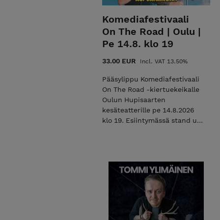
Komediafestivaali
On The Road | Oulu |
Pe 14.8. klo 19
33.00 EUR
Incl. VAT 13.50%
Pääsylippu Komediafestivaali
On The Road -kiertuekeikalle
Oulun Hupisaarten
kesäteatterille pe 14.8.2026
klo 19. Esiintymässä stand up
-koomikot NIKO KIVELÄ, ALI
JAHANGIRI & ILARI
JOHANSSON. Oulu |
Hupisaarten kesäteatteri | Pe
14.8.2026 klo 19 (ovet klo 18) |
Kesto tauon kanssa noin 2
tuntia | Paikalla anniskelua |
K-18 Tervetuloa mukaan
viihtymään! Valokuvaaminen