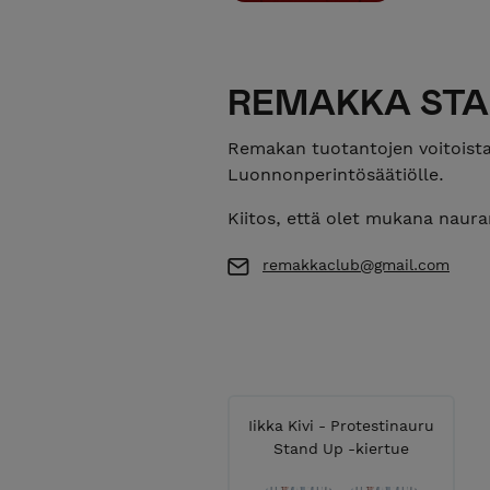
REMAKKA STAN
Remakan tuotantojen voitoist
Luonnonperintösäätiölle.
Kiitos, että olet mukana naur
remakkaclub@gmail.com
Iikka Kivi - Protestinauru
Stand Up -kiertue