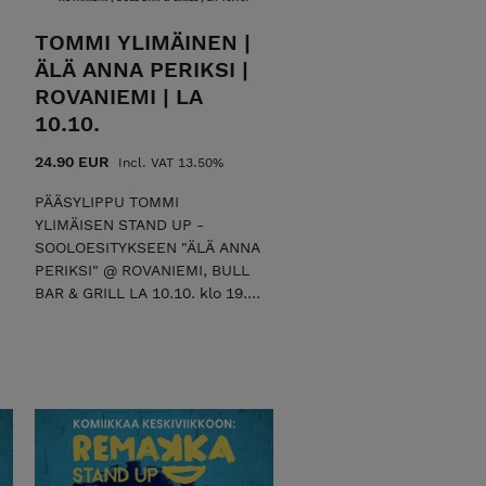
TOMMI YLIMÄINEN |
ÄLÄ ANNA PERIKSI |
ROVANIEMI | LA
10.10.
24.90 EUR
Incl. VAT 13.50%
PÄÄSYLIPPU TOMMI
YLIMÄISEN STAND UP -
SOOLOESITYKSEEN "ÄLÄ ANNA
PERIKSI" @ ROVANIEMI, BULL
BAR & GRILL LA 10.10. klo 19.
Älä anna periksi on stand up -
koomikko Tommi Ylimäisen
ensimmäinen sooloesitys,
jossa aikakautemme
elämänmenoa ruoditaan
laidasta laitaan ronskilla
lämmöllä. Tommi on
kemiläisyyden kompressoima