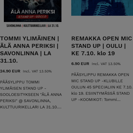
laidasta laitaan ronskilla
koomikko, joka tarjoaa
lämmöllä. Tommi on
esityksessään mustan
kemiläisyyden kompressoima
huumorin sävyttämää
koomikko, joka tarjoaa
hyväntahtoista komiikkaa.
esityksessään mustan
Merilappilaista
huumorin sävyttämää
mielenmaisemaa
TOMMI YLIMÄINEN |
REMAKKA OPEN MIC
hyväntahtoista komiikkaa.
hauskimmillaan! Älä anna
ÄLÄ ANNA PERIKSI |
STAND UP | OULU |
Merilappilaista
sinäkään periksi, vaan saavu
SAVONLINNA | LA
KE 7.10. klo 19
mielenmaisemaa
kokemaan livenä tämä keikka!
hauskimmillaan! Älä anna
31.10.
Esityksessä nähdään
6.90 EUR
Incl. VAT 13.50%
sinäkään periksi, vaan saavu
yleisölämmittelijänä vierailevia
24.90 EUR
Incl. VAT 13.50%
kokemaan livenä tämä keikka!
koomikoita. 45 SPECIAL |
PÄÄSYLIPPU REMAKKA OPEN
Esityksessä nähdään
OULU | LA 12.09.2026 klo 19 |
MIC STAND UP -KLUBILLE
PÄÄSYLIPPU TOMMI
yleisölämmittelijänä stand up
KESTO 1T 30MIN | K-18
OULUN 45 SPECIALIIN KE 7.10.
YLIMÄISEN STAND UP -
-koomikko Tuomas Sämpi.
TERVETULOA MUKAAN!
klo 19. ESIINTYMÄSSÄ STAND
SOOLOESITYKSEEN "ÄLÄ ANNA
KOKKOLA | YKSPIHLAJAN
UP -KOOMIKOT: Tommi
PERIKSI" @ SAVONLINNA,
TYÖVÄEN NÄYTTÄMÖ | LA
Ylimäinen, Sara Tiihonen,
KULTTUURIKELLARI LA 31.10.
22.08.2026 klo 18 | KESTO 1T
Roope Pietilä, Tomi Haustola,
klo 18. Älä anna periksi on
30MIN | K-18 TERVETULOA
Reija Graniitti, Joanna Maria
stand up -koomikko Tommi
MUKAAN!
Ovaska, Pentti Järvelin &
Ylimäisen ensimmäinen
Heikki Multanen. Remakan
sooloesitys, jossa