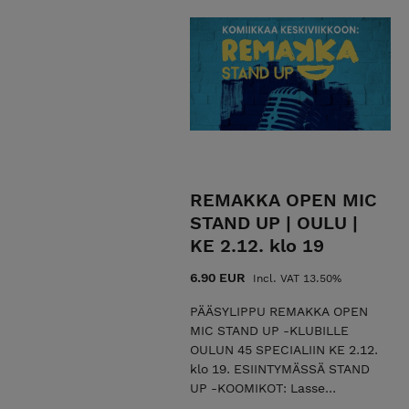
aikakautemme elämänmenoa
ruoditaan laidasta laitaan
ronskilla lämmöllä. Tommi on
kemiläisyyden kompressoima
koomikko, joka tarjoaa
esityksessään mustan
huumorin sävyttämää
hyväntahtoista komiikkaa.
Merilappilaista
mielenmaisemaa
REMAKKA OPEN MIC
hauskimmillaan! Älä anna
STAND UP | OULU |
sinäkään periksi, vaan saavu
KE 2.12. klo 19
kokemaan livenä tämä keikka!
Esityksessä nähdään
6.90 EUR
Incl. VAT 13.50%
yleisölämmittelijänä stand up
-koomikko Petri Hankonen.
PÄÄSYLIPPU REMAKKA OPEN
HÄMEENLINNA |
MIC STAND UP -KLUBILLE
KERHORAVINTOLA SEISKA
OULUN 45 SPECIALIIN KE 2.12.
(Suomen kasarmi 7) | LA 17.10.
klo 19. ESIINTYMÄSSÄ STAND
klo 19 | KESTO 1T 30MIN | K-18
UP -KOOMIKOT: Lasse
TERVETULOA MUKAAN!
Oikarinen, Amir Amokrane,