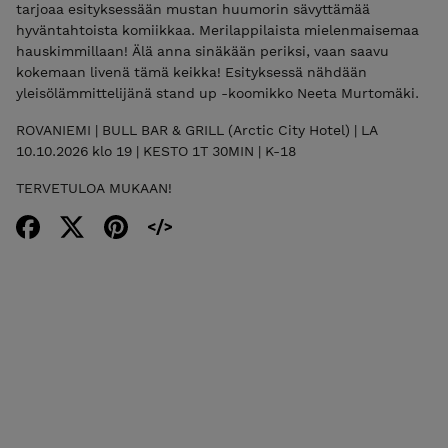
tarjoaa esityksessään mustan huumorin sävyttämää
hyväntahtoista komiikkaa. Merilappilaista mielenmaisemaa
hauskimmillaan! Älä anna sinäkään periksi, vaan saavu
kokemaan livenä tämä keikka! Esityksessä nähdään
yleisölämmittelijänä stand up -koomikko Neeta Murtomäki.
ROVANIEMI | BULL BAR & GRILL (Arctic City Hotel) | LA
10.10.2026 klo 19 | KESTO 1T 30MIN | K-18
TERVETULOA MUKAAN!