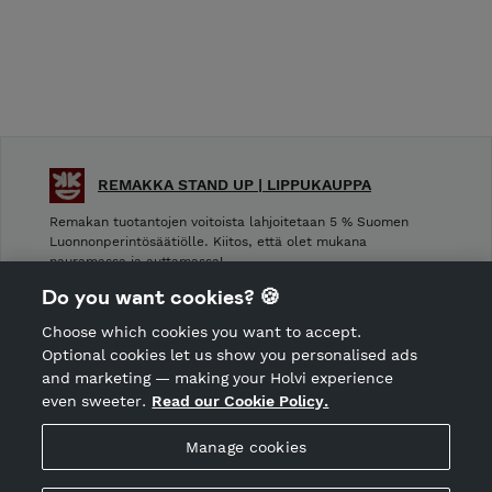
REMAKKA STAND UP | LIPPUKAUPPA
Remakan tuotantojen voitoista lahjoitetaan 5 % Suomen
Luonnonperintösäätiölle. Kiitos, että olet mukana
nauramassa ja auttamassa!
Do you want cookies? 🍪
Shop Terms and Conditions
Choose which cookies you want to accept.
CANCEL ORDER
Optional cookies let us show you personalised ads
and marketing — making your Holvi experience
even sweeter.
Read our Cookie Policy.
Hosted by Holvi
Manage cookies
Holvi Payment Services Ltd is regulated by the Financial
Supervisory Authority of Finland as an Authorised Payment