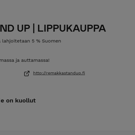
D UP | LIPPUKAUPPA
a lahjoitetaan 5 % Suomen
amassa ja auttamassa!
http://remakkastandup.fi
de on kuollut