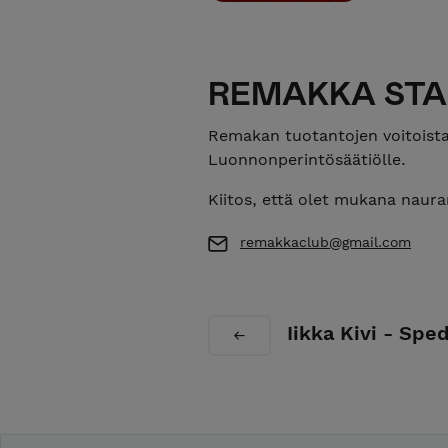
REMAKKA STAN
Remakan tuotantojen voitoist
Luonnonperintösäätiölle.
Kiitos, että olet mukana naur
remakkaclub@gmail.com
Iikka Kivi - Spe