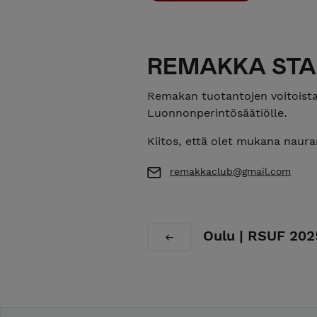
REMAKKA STAN
Remakan tuotantojen voitoist
Luonnonperintösäätiölle.
Kiitos, että olet mukana naur
remakkaclub@gmail.com
Oulu | RSUF 2025