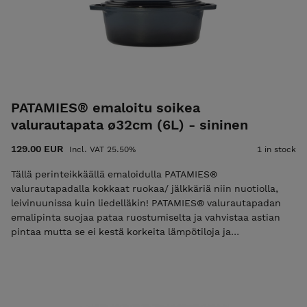
PATAMIES® emaloitu soikea
valurautapata ø32cm (6L) - sininen
129.00 EUR
Incl. VAT 25.50%
1 in stock
Tällä perinteikkäällä emaloidulla PATAMIES®
valurautapadalla kokkaat ruokaa/ jälkkäriä niin nuotiolla,
leivinuunissa kuin liedelläkin! PATAMIES® valurautapadan
emalipinta suojaa pataa ruostumiselta ja vahvistaa astian
pintaa mutta se ei kestä korkeita lämpötiloja ja
naarmuuntuu melko helposti. Suosittelemme käyttämään
ruoanlaitossa puisia/ muovisia keittiövälineitä. PS: kurkkaa
myös TEKSTIILIT osastolta kivat essut, patakintaat ja -laput.
Miedolla lämpötilalla kokkaamalla varmistat parhaimman
lopputuloksen ja PATAMIES® valurautapadan emalipinta