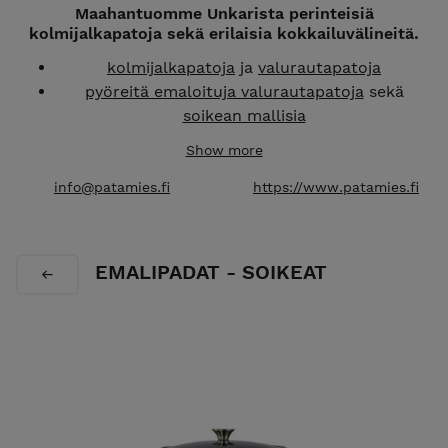
Maahantuomme Unkarista perinteisiä
kolmijalkapatoja sekä erilaisia kokkailuvälineitä.
kolmijalkapatoja
ja
valurautapatoja
pyöreitä emaloituja valurautapatoja
sekä
soikean mallisia
paistinpannuja
ja
uunivuokia
Show more
pariloita
ja
paella tarvikkeita
makkaraprässejä
ja
lounasastioita
sekä
info@patamies.fi
https://www.patamies.fi
keittiötekstiilejä
Tutustu myös
TYNNYRIMIES verkkokauppaamme!
EMALIPADAT - SOIKEAT