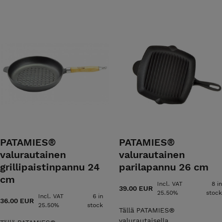
PATAMIES®
PATAMIES®
valurautainen
valurautainen
grillipaistinpannu 24
parilapannu 26 cm
cm
Incl. VAT
8 in
39.00 EUR
25.50%
stock
Incl. VAT
6 in
36.00 EUR
25.50%
stock
Tällä PATAMIES®
valurautaisella