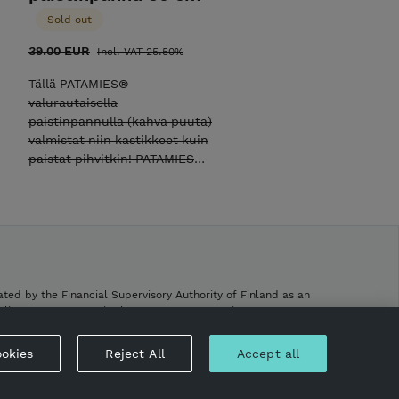
Sold out
39.00 EUR
Incl. VAT 25.50%
Tällä PATAMIES®
valurautaisella
paistinpannulla (kahva puuta)
valmistat niin kastikkeet kuin
paistat pihvitkin! PATAMIES®
valurautainen paistinpannu
lämpenee nopeasti ja
tasaisesti antaen näin hyvän
paisto-ominaisuuden. Psst!
Kuumenna valurautapannua
induktioliedellä erityisen
maltillisesti sillä liian nopea
ated by the Financial Supervisory Authority of Finland as an
lämmönvaihtelu saattaa
h license to operate in the European Economic Area.
vahingoittaa pannua.
.
VALURAUTAPATA KESTÄÄ
okies
Reject All
Accept all
SUKUPOLVESTA TOISEEN
PATAMIES® valurautainen