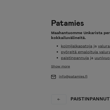
Patamies
Maahantuomme Unkarista perin
kokkailuvälineitä.
kolmijalkapatoja
ja
valur
pyöreitä emaloituja valur
paistinpannuja
ja
uunivuo
pariloita
ja
paella tarvikke
Show more
makkaraprässejä
ja
louna
info@patamies.fi
Tutustu myös
TYNNYRIMIES 
PAISTINPANNUT