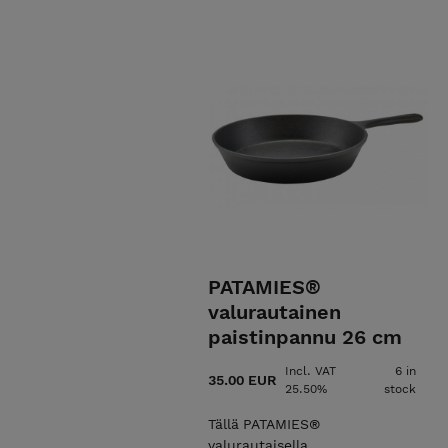
PATAMIES®
valurautainen
paistinpannu 26 cm
Incl. VAT
6 in
35.00 EUR
25.50%
stock
Tällä PATAMIES®
valurautaisella