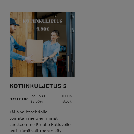
KOTIINKULJETUS 2
Incl. VAT
100 in
9.90 EUR
25.50%
stock
Tällä vaihtoehdolla
toimitamme pienimmät
tuotteemme Sinulle kotiovelle
asti. Tämä vaihtoehto käy