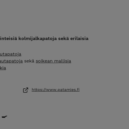
teisiä kolmijalkapatoja sekä erilaisia
autapatoja
autapatoja
sekä
soikean mallisia
kia
ita
sastioita
sekä
keittiötekstiilejä
https://www.patamies.fi
verkkokauppaamme!
 🍳