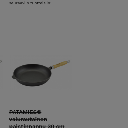
seuraaviin tuotteisiin:
Kolmijalat Paistinpannut
Grillit Patahangot Parilat
Uunivuoka Tämän kuljetuksen
hinta on 9,90€. Mikäli valitset
väärän kuljetuksen
tilauksellesi, olemme sinuun
yhteydessä ja laskutamme/
palautamme erotuksen.
PATAMIES®
valurautainen
paistinpannu 30 cm